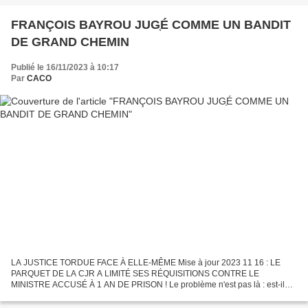
Jean...
FRANÇOIS BAYROU JUG֤É COMME UN BANDIT
DE GRAND CHEMIN
Publié le 16/11/2023 à 10:17
Par
CACO
LA JUSTICE TORDUE FACE À ELLE-MÊME Mise à jour 2023 11 16 : LE
PARQUET DE LA CJR A LIMITÉ SES RÉQUISITIONS CONTRE LE
MINISTRE ACCUSÉ À 1 AN DE PRISON ! Le problème n'est pas là : est-il
coupable d'une faute ou pas coupable ? Y a-t-il ou non des preuves...