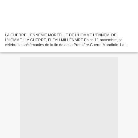
LA GUERRE L'ENNEMIE MORTELLE DE L'HOMME L'ENNEMI DE
L'HOMME : LA GUERRE, FLÉAU MILLÉNAIRE En ce 11 novembre, se
célèbre les cérémonies de la fin de de la Première Guerre Mondiale. La
guerre est une institution qui date de la nuit des temps. Les historiens...