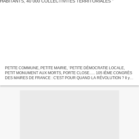
PETITE COMMUNE, PETITE MAIRIE, ¨PETITE DÉMOCRATIE LOCALE,
PETIT MONUMENT AUX MORTS, PORTE CLOSE...... 105 IÈME CONGRÈS
DES MAIRES DE FRANCE : C'EST POUR QUAND LA RÉVOLUTION ? Il y
en a assez de se cacher derrière son petit doigt : la FRANCE territoriale...