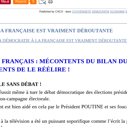
Repost
0
Published by CACO
-
dans
CITOYENNETE
DEMOCRATIE
ECONOMIE
LA FRANÇAISE EST VRAIMENT DÉROUTANTE
 FRANÇAIS : MÉCONTENTS DU BILAN D
NTS DE LE RÉÉLIRE !
E SANS DÉBAT !
it même à tuer le débat démocratique des élections présiden
non-campagne électorale.
ant est bien aidé en cela par le Président POUTINE et ses fouc
 à la télévision a été un puissant soporifique comme l’écrit la 