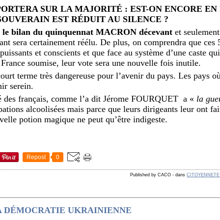
PORTERA SUR LA MAJORITÉ : EST-ON ENCORE E
OUVERAIN EST RÉDUIT AU SILENCE ?
t
le bilan du quinquennat MACRON décevant
et seulement
tant sera certainement réélu. De plus, on comprendra que ces 5
puissants et conscients et que face au système d’une caste qu
a France soumise, leur vote sera une nouvelle fois inutile.
ourt terme très dangereuse pour l’avenir du pays. Les pays où 
ir serein.
rité des français, comme l’a dit Jérome FOURQUET a «
la gue
bations alcoolisées mais parce que leurs dirigeants leur ont fai
velle potion magique ne peut qu’être indigeste.
Repost
0
Published by CACO
-
dans
CITOYENNETE
A DÉMOCRATIE UKRAINIENNE