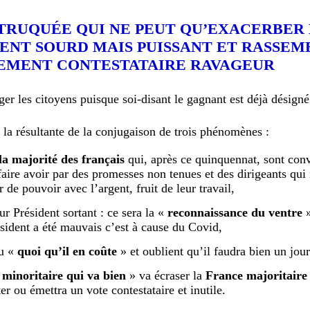
TRUQUÉE QUI NE PEUT QU’EXACERBER
NT SOURD MAIS PUISSANT ET RASSEM
EMENT CONTESTATAIRE RAVAGEUR
er les citoyens puisque soi-disant le gagnant est déjà désigné
.
 la résultante de la conjugaison de trois phénomènes :
a majorité des français
qui, après ce quinquennat, sont con
 faire avoir par des promesses non tenues et des dirigeants qui
r de pouvoir avec l’argent, fruit de leur travail,
r Président sortant : ce sera la «
reconnaissance du ventre
ésident a été mauvais c’est à cause du Covid,
du «
quoi qu’il en coûte
» et oublient qu’il faudra bien un jour
minoritaire qui va bien
» va écraser la
France majoritaire 
er ou émettra un vote contestataire et inutile.