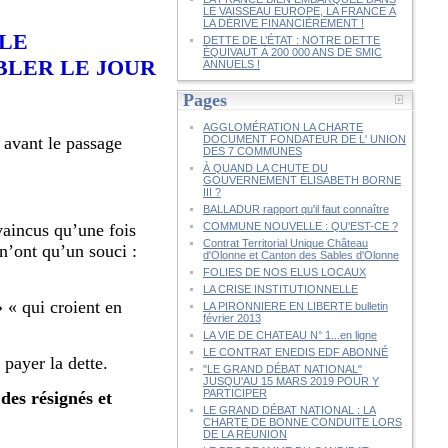
LE VAISSEAU EUROPE, LA FRANCE À
LA DÉRIVE FINANCIÈREMENT !
 LE
DETTE DE L’ÉTAT : NOTRE DETTE
ÉQUIVAUT À 200 000 ANS DE SMIC
BLER LE JOUR
ANNUELS !
Pages
AGGLOMÉRATION LA CHARTE
 avant le passage
DOCUMENT FONDATEUR DE L' UNION
DES 7 COMMUNES
À QUAND LA CHUTE DU
GOUVERNEMENT ÉLISABETH BORNE
III ?
BALLADUR rapport qu'il faut connaître
vaincus qu’une fois
COMMUNE NOUVELLE : QU'EST-CE ?
Contrat Territorial Unique Château
 n’ont qu’un souci :
d'Olonne et Canton des Sables d'Olonne
FOLIES DE NOS ELUS LOCAUX
LA CRISE INSTITUTIONNELLE
» « qui croient en
LA PIRONNIERE EN LIBERTE bulletin
février 2013
LA VIE DE CHATEAU N° 1...en ligne
LE CONTRAT ENEDIS EDF ABONNÉ
 payer la dette.
"LE GRAND DÉBAT NATIONAL"
JUSQU'AU 15 MARS 2019 POUR Y
PARTICIPER
des résignés et
LE GRAND DÉBAT NATIONAL : LA
CHARTE DE BONNE CONDUITE LORS
DE LA RÉUNION