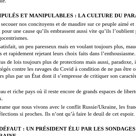
le.
IPULÉS ET MANIPULABLES : LA CULTURE DU PA
 secouer nos concitoyens et de maudire sur ce peuple aimé et
pour une cause qu’ils embrassent aussi vite qu’ils l’oublient 
gocentrismes.
satisfait, un peu paresseux mais en voulant toujours plus, mau
es et rapidement rejetant leurs choix faits dans l’enthousiasme.
us de lois toujours plus de protections mais aussi, paradoxe, i
rotégés contre les ravages du Covid à condition de ne pas être o
rs plus par un État dont il s’empresse de critiquer son caract
 et riche pays où il reste encore de grands espaces de libert
x.
rame que nous vivons avec le conflit Russie/Ukraine, les fran
lections si proches. Ils n’ont qu’à faire le deuil de cet espoir.
DÉFAUT : UN PRÉSIDENT ÉLU PAR LES SONDAGES
RAINE