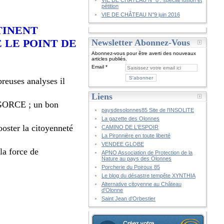
VIE DE CHÂTEAU N° 8 : spécial fusion et
pétition
VIE DE CHÂTEAU N°9 juin 2016
TINENT
 LE POINT DE
Newsletter Abonnez-Vous
Abonnez-vous pour être averti des nouveaux
articles publiés.
Email
reuses analyses il
Liens
r GORCE ; un bon
paysdesolonnes85 Site de l'INSOLITE
La gazette des Olonnes
oster la citoyenneté
CAMINO DE L'ESPOIR
La Pironnière en toute liberté
VENDEE GLOBE
la force de
APNO Association de Protection de la
Nature au pays des Olonnes
Porcherie du Poiroux 85
Le blog du désastre tempête XYNTHIA
Alternative citoyenne au Château
d'Olonne
Saint Jean d'Orbestier