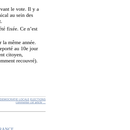
ant le vote. Il y a
ical au sein des
t.
été fixée. Ce n’est
oter la même année.
reporté au 10e jour
ent citoyen,
cemment recouvré).
DEMOCRATIE LOCALE
ELECTIONS
commenter cet article
…