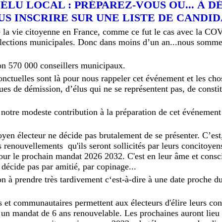
ÉLU LOCAL : PRÉPAREZ-VOUS OU... À D
US INSCRIRE SUR UNE LISTE DE CANDI
 la vie citoyenne en France, comme ce fut le cas avec la CO
élections municipales. Donc dans moins d’un an...nous somme
ron 570 000 conseillers municipaux.
nctuelles sont là pour nous rappeler cet événement et les ch
es de démission, d’élus qui ne se représentent pas, de consti
notre modeste contribution à la préparation de cet événement 
oyen électeur ne décide pas brutalement de se présenter. C’est
 renouvellements qu'ils seront sollicités par leurs concitoyen
pour le prochain mandat 2026 2032. C'est en leur âme et consc
 décide pas par amitié, par copinage...
n à prendre très tardivement c‘est-à-dire à une date proche d
s et communautaires permettent aux électeurs d'élire leurs co
un mandat de 6 ans renouvelable. Les prochaines auront lieu