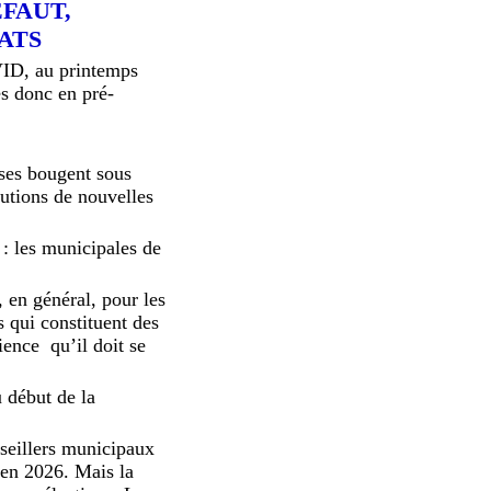
ÉFAUT,
DATS
VID, au printemps
s donc en pré-
oses bougent sous
tutions de nouvelles
: les municipales de
, en général, pour les
s qui constituent des
ience qu’il doit se
u début de la
nseillers municipaux
 en 2026. Mais la