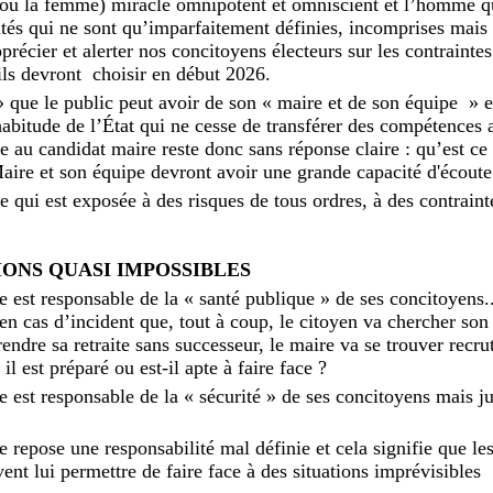
(ou la femme) miracle omnipotent et omniscient et l’homme qu
tés qui ne sont qu’imparfaitement définies, incomprises mais 
écier et alerter nos concitoyens électeurs sur les contraintes
s devront choisir en début 2026.
 que le public peut avoir de son « maire et de son équipe » e
abitude de l’État qui ne cesse de transférer des compétences a
e au candidat maire reste donc sans réponse claire : qu’est ce
re et son équipe devront avoir une grande capacité d'écoute 
 qui est exposée à des risques de tous ordres, à des contrainte
IONS QUASI IMPOSSIBLES
 est responsable de la « santé publique » de ses concitoyens..
en cas d’incident que, tout à coup, le citoyen va chercher son
dre sa retraite sans successeur, le maire va se trouver recrute
il est préparé ou est-il apte à faire face ?
 est responsable de la « sécurité » de ses concitoyens mais j
e repose une responsabilité mal définie et cela signifie que l
ent lui permettre de faire face à des situations imprévisibles