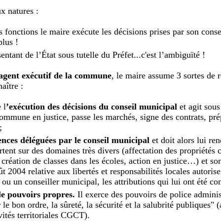
x natures :
fonctions le maire exécute les décisions prises par son consei
plus !
ntant de l’État sous tutelle du Préfet...c'est l’ambiguïté !
agent exécutif de la commune
, le maire assume 3 sortes de r
aître :
 l
’exécution des décisions du conseil municipal
et agit sous
 commune en justice, passe les marchés, signe des contrats, pré
;
ces déléguées par le conseil municipal
et doit alors lui re
rtent sur des domaines très divers (affectation des propriété
 création de classes dans les écoles, action en justice…) et so
 2004 relative aux libertés et responsabilités locales autorise
ou un conseiller municipal, les attributions qui lui ont été co
d
e pouvoirs propres.
Il exerce des pouvoirs de police administ
r le bon ordre, la sûreté, la sécurité et la salubrité publiques" 
vités territoriales CGCT).