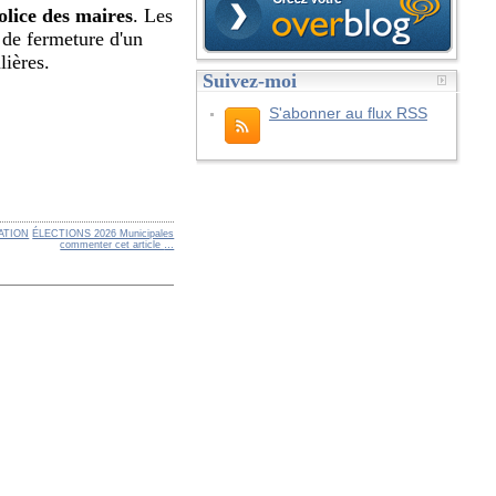
olice des maires
. Les
 de fermeture d'un
lières.
Suivez-moi
S'abonner au flux RSS
ATION
ÉLECTIONS 2026 Municipales
commenter cet article
…