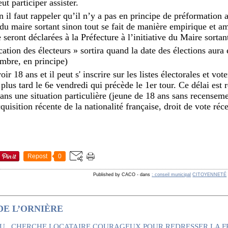
ut participer assister.
 il faut rappeler qu’il n’y a pas en principe de préformation av
u maire sortant sinon tout se fait de manière empirique et am
seront déclarées à la Préfecture à l’initiative du Maire sortan
ation des électeurs » sortira quand la date des élections aura 
embre, en principe)
oir 18 ans et il peut s' inscrire sur les listes électorales et v
 plus tard le 6e vendredi qui précède le 1er tour. Ce délai est 
t dans une situation particulière (jeune de 18 ans sans recensem
uisition récente de la nationalité française, droit de vote ré
Repost
0
Published by CACO
-
dans
: conseil municipal
CITOYENNETÉ
DE L’ORNIÈRE