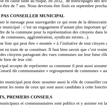
se en cause suite au risque, en 2032, de télescopages des div
t-être de 7 ans. Nous devrions être fixés en septembre procha
E PAS CONSEILLER MUNICIPAL
ser le message pour sauvegarder ce qui reste de la démocratie
er municipal : c’est un engagement d’autant plus important qu
dre de la commune pour la représentation des citoyens dans l
e communes, agglomération, syndicats mixtes...).
une liste qui peut être « montée » à l’initiative de tout citoye
ont en train de se constituer. Il faut bien savoir que c’est vra
t des citoyens partageant des vues communes sur leur futur rôl
e bien de leur cité.
cipal accepte de représenter sa commune il peut aussi assumer
Conseil dit communautaire « regroupement de communes » a
ller municipal peut donc assumer aussi le rôle de conseiller 
igurent les noms de ceux qui sont aussi candidats à cette foncti
TS, PREMIERS CONSEILS
municipaux et communautaires sont publics et y assister est l