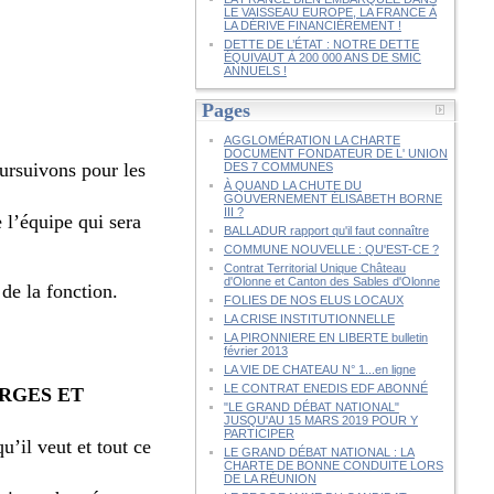
LE VAISSEAU EUROPE, LA FRANCE À
LA DÉRIVE FINANCIÈREMENT !
DETTE DE L’ÉTAT : NOTRE DETTE
ÉQUIVAUT À 200 000 ANS DE SMIC
ANNUELS !
Pages
AGGLOMÉRATION LA CHARTE
DOCUMENT FONDATEUR DE L' UNION
oursuivons pour les
DES 7 COMMUNES
À QUAND LA CHUTE DU
GOUVERNEMENT ÉLISABETH BORNE
III ?
 l’équipe qui sera
BALLADUR rapport qu'il faut connaître
COMMUNE NOUVELLE : QU'EST-CE ?
Contrat Territorial Unique Château
d'Olonne et Canton des Sables d'Olonne
de la fonction.
FOLIES DE NOS ELUS LOCAUX
LA CRISE INSTITUTIONNELLE
LA PIRONNIERE EN LIBERTE bulletin
février 2013
LA VIE DE CHATEAU N° 1...en ligne
LE CONTRAT ENEDIS EDF ABONNÉ
ARGES ET
"LE GRAND DÉBAT NATIONAL"
JUSQU'AU 15 MARS 2019 POUR Y
PARTICIPER
u’il veut et tout ce
LE GRAND DÉBAT NATIONAL : LA
CHARTE DE BONNE CONDUITE LORS
DE LA RÉUNION