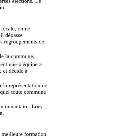
erses élections. Le
in.
 locale, on ne
’il dépasse
es regroupements de
n de la commune.
iment une « équipe »
e et décidé à
 la représentation de
uquel toute commune
communautaire. Lors
on.
a meilleure formation