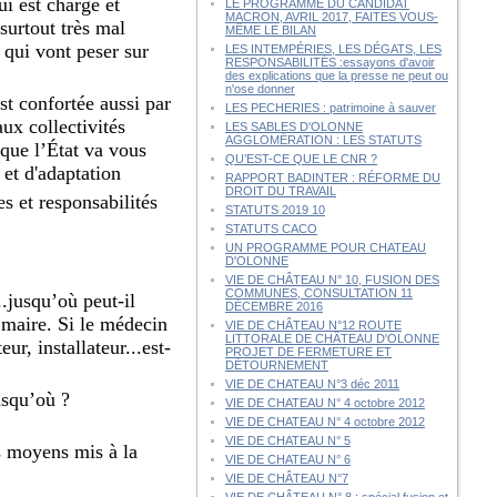
i est chargé et
LE PROGRAMME DU CANDIDAT
MACRON, AVRIL 2017, FAITES VOUS-
surtout très mal
MÊME LE BILAN
 qui vont peser sur
LES INTEMPÉRIES, LES DÉGATS, LES
RESPONSABILITÉS :essayons d'avoir
des explications que la presse ne peut ou
n'ose donner
st confortée aussi par
LES PECHERIES : patrimoine à sauver
ux collectivités
LES SABLES D'OLONNE
AGGLOMÉRATION : LES STATUTS
 que l’État va vous
QU’EST-CE QUE LE CNR ?
et d'adaptation
RAPPORT BADINTER : RÉFORME DU
DROIT DU TRAVAIL
s et responsabilités
STATUTS 2019 10
STATUTS CACO
UN PROGRAMME POUR CHATEAU
D'OLONNE
VIE DE CHÂTEAU N° 10, FUSION DES
COMMUNES, CONSULTATION 11
.jusqu’où peut-il
DÉCEMBRE 2016
 maire. Si le médecin
VIE DE CHÂTEAU N°12 ROUTE
LITTORALE DE CHÂTEAU D'OLONNE
ur, installateur...est-
PROJET DE FERMETURE ET
DÉTOURNEMENT
VIE DE CHATEAU N°3 déc 2011
usqu’où ?
VIE DE CHATEAU N° 4 octobre 2012
VIE DE CHATEAU N° 4 octobre 2012
VIE DE CHATEAU N° 5
es moyens mis à la
VIE DE CHATEAU N° 6
VIE DE CHÂTEAU N°7