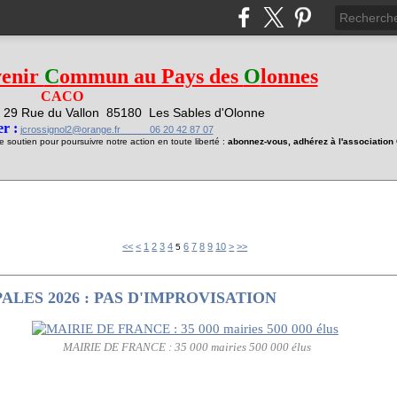
venir
C
ommun au Pays des
O
lonnes
CACO
29 Rue du Vallon
85180 Les Sables d'Olonne
1
r :
jcrossignol2@orange.fr 06 20 42 87 07
soutien pour poursuivre notre action en toute liberté :
abonnez-vous, adhérez à l'associatio
20
30
<<
<
1
2
3
4
6
7
8
9
10
>
>>
5
LES 2026 : PAS D'IMPROVISATION
MAIRIE DE FRANCE : 35 000 mairies 500 000 élus