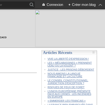
Connexion
+
Créer mon blog
n CACO
Articles Récents
VIVE LA LIBERTÉ D’EXPRESSION !
LES « MÉGABASSINES » PRENNENT
L’EAU OU LA VOLENT ?
JUSTICE : LES PRISONS DÉBORDENT
NOUS AIMONS LA LANGUE
FRANÇAISE ET LA CULTURE
LE CONSEIL CONSTITUTIONNEL,
JURIDICTION D’EXCEPTION ?
RISQUES DE FEUX DE FORET
L’UNION EUROPÉENNE PRÉSENTE
FACE AUX CRISES : LES INCENDIES
EN EUROPE
« EMMERDER LES FRANÇAIS »
LA FRANCE BIEN EMBARQUÉE DANS