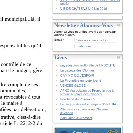
VIE DE CHÂTEAU N° 8 : spécial fusion et
pétition
VIE DE CHÂTEAU N°9 juin 2016
l municipal...là, il
Newsletter Abonnez-Vous
Abonnez-vous pour être averti des nouveaux
articles publiés.
Email
esponsabilités qu’il
Liens
 contrôle de ce
paysdesolonnes85 Site de l'INSOLITE
pare le budget, gère
La gazette des Olonnes
CAMINO DE L'ESPOIR
La Pironnière en toute liberté
ndre compte de ses
VENDEE GLOBE
s communales,
APNO Association de Protection de la
Nature au pays des Olonnes
nt révocables à tout
Porcherie du Poiroux 85
 le maire à
Le blog du désastre tempête XYNTHIA
nfiées par délégation ;
Alternative citoyenne au Château
d'Olonne
rative, c'est-à-dire
Saint Jean d'Orbestier
(article L. 2212-2 du