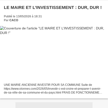
LE MAIRE ET L’INVESTISSEMENT : DUR, DUR !
Publié le 13/05/2026 à 18:31
Par
CACO
UNE MAIRIE ANCIENNE INVESTIR POUR SA COMMUNE Suite de
https://www.olonnes.com/2026/05/investir-c-est-croire-et-preparer-l-avenir-
de-sa-ville-de-sa-commune-et-du-pays.html FRAIS DE FONCTIONNEMENT
ET INVESTISSEMENTS : TENTATIVE DE CLARIFICATION Quand un...