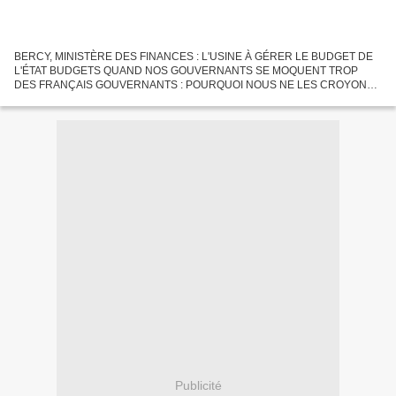
BERCY, MINISTÈRE DES FINANCES : L'USINE À GÉRER LE BUDGET DE
L'ÉTAT BUDGETS QUAND NOS GOUVERNANTS SE MOQUENT TROP
DES FRANÇAIS GOUVERNANTS : POURQUOI NOUS NE LES CROYONS
PLUS ? ENCORE UN EXEMPLE... 152 milliards d’euros au lieu de156
annoncés précédemment,...
Publicité