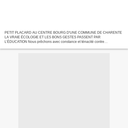
PETIT PLACARD AU CENTRE BOURG D'UNE COMMUNE DE CHARENTE
LA VRAIE ÉCOLOGIE ET LES BONS GESTES PASSENT PAR
L’ÉDUCATION Nous prêchons avec constance et ténacité contre
l'écologisme politique extrémiste, dictatorial qui tue l'écologie pratique. Dans
la belle...