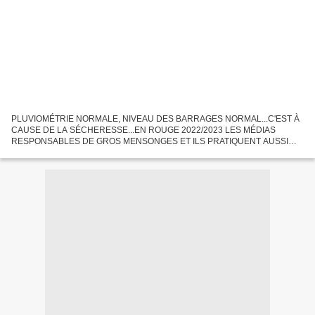
PLUVIOMÉTRIE NORMALE, NIVEAU DES BARRAGES NORMAL...C'EST À
CAUSE DE LA SÉCHERESSE...EN ROUGE 2022/2023 LES MÉDIAS
RESPONSABLES DE GROS MENSONGES ET ILS PRATIQUENT AUSSI
BEAUCOUP LE MENSONGE PAR OMISSION Sécheresse sur la France ?
Voilà un bel exemple...