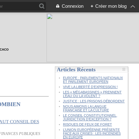
Connexion
+
Créer mon blog
n CACO
Articles Récents
EUROPE : PARLEMENTS NATIONAUX
ET PARLEMENT EUROPÉEN
VIVE LA LIBERTÉ D’EXPRESSION !
LES « MÉGABASSINES » PRENNENT
L’EAU OU LA VOLENT ?
JUSTICE : LES PRISONS DÉBORDENT
COMBIEN
NOUS AIMONS LA LANGUE
FRANÇAISE ET LA CULTURE
LE CONSEIL CONSTITUTIONNEL,
JURIDICTION D’EXCEPTION ?
RISQUES DE FEUX DE FORET
L’UNION EUROPÉENNE PRÉSENTE
 FINANCES PUBLIQUES
FACE AUX CRISES : LES INCENDIES
EN EUROPE