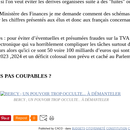
 l'on veut éviter les dérives organisées suite à des "fuites" 
 Ministère des Finances je me demande comment des schémas
 les chiffres présentés aux élus et donc aux français concerna
 : pour éviter d’éventuelles et présumées fraudes sur la TV
ectronique qui va horriblement compliquer les tâches surtout d
urs alors qu'ici ce sont 50 voire 100 milliards d’euros qui son
023 ,2024 et un déficit colossal non prévu et caché au Parlem
S PAS COUPABLES ?
BERCY ; UN POUVOIR TROP OCCULTE... À DÉMANTELER
Repost
0
Published by CACO
-
dans
BUDGETS
CITOYENNETÉ
CONSTITUTION
C