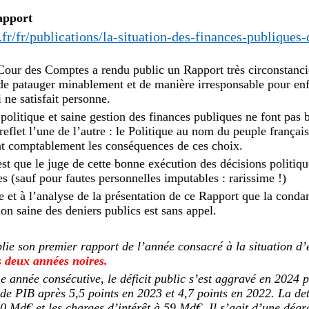
apport
fr/fr/publications/la-situation-des-finances-publiques
 Cour des Comptes a rendu public un Rapport très circonstanci
 de patauger minablement et de manière irresponsable pour en
 ne satisfait personne.
politique et saine gestion des finances publiques ne font pas
 reflet l’une de l’autre : le Politique au nom du peuple français
nt comptablement les conséquences de ces choix.
t que le juge de cette bonne exécution des décisions politiqu
 (sauf pour fautes personnelles imputables : rarissime !)
re et à l’analyse de la présentation de ce Rapport que la cond
ion saine des deniers publics est sans appel.
ie son premier rapport de l’année consacré à la situation d
s deux années noires.
e année consécutive, le déficit public s’est aggravé en 2024 
 de PIB après 5,5 points en 2023 et 4,7 points en 2022. La de
0 Md€ et les charges d’intérêt à 59 Md€. Il s’agit d’une dégr