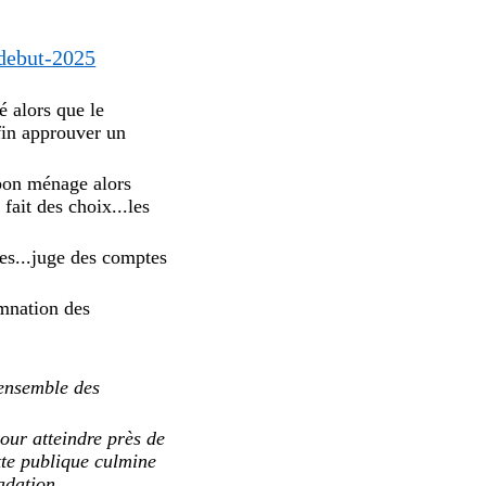
-debut-2025
é alors que le
fin approuver un
 bon ménage alors
 fait des choix...les
es...juge des comptes
amnation des
’ensemble des
pour atteindre près de
tte publique culmine
adation