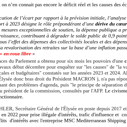
on n’en connait pas encore le déficit réel et les causes des éc
cation de l’écart par rapport à la prévision initiale, l’analys
ort à 2023 désigne le rôle prépondérant d’une
dérive du cœur
 mesures exceptionnelles de soutien, la dépense publique a p
roissance, contribuant à dégrader le solde public de 0,9 poin
ous l’effet des dépenses des collectivités locales et des dépen
 revalorisation des retraites sur la base d’une inflation pas
« en roue libre
»
ces du Parlement a obtenu pour six mois les pouvoirs d'une
ravaux début décembre pour enquêter sur "les causes" de "la va
scales et budgétaires" constatés sur les années 2023 et 2024.
A
’Élysée donc bras droit du Président MACRON ), n'a pas répo
ant des problèmes d'agenda, puis "le principe de séparation d
au président de la commission, consultés par l'AFP.
Le civisme
nctionnaire.
ER, Secrétaire Général de l'Élysée en poste depuis 2017 et 
n 2022 pour prise illégale d'intérêts
, trafic d'influence et c
nflits d'intérêts avec l'entreprise MSC Mediterranean Shippi