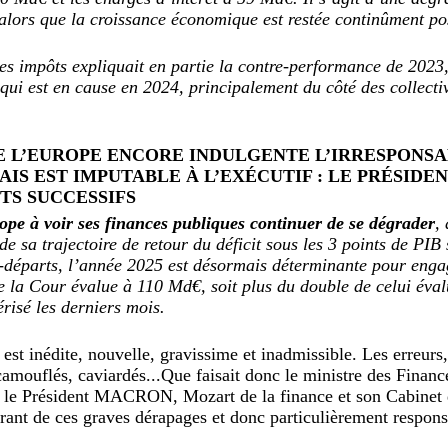
 alors que la croissance économique est restée continûment po
des impôts expliquait en partie la contre-performance de 2023, 
i est en cause en 2024, principalement du côté des collectivi
E L’EUROPE ENCORE INDULGENTE L’IRRESPONSA
IS EST IMPUTABLE À L’EXÉCUTIF : LE PRÉSID
S SUCCESSIFS
ope à voir ses finances publiques continuer de se dégrader
,
de sa trajectoire de retour du déficit sous les 3 points de PIB
-départs, l’année 2025 est désormais déterminante pour enga
e la Cour évalue à 110 Md€, soit plus du double de celui éval
risé les derniers mois.
est inédite, nouvelle, gravissime et inadmissible. Les erreurs, 
camouflés, caviardés...Que faisait donc le ministre des Fin
t le Président MACRON, Mozart de la finance et son Cabinet 
urant de ces graves dérapages et donc particulièrement respon