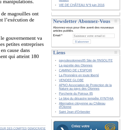
pétition
ou manipulations.
VIE DE CHÂTEAU N°9 juin 2016
 de magouilles ont
nt l’exécution de
Newsletter Abonnez-Vous
Abonnez-vous pour être averti des nouveaux
articles publiés.
Email
A le gouvernement va
es petites entreprises
t en cause dans
Liens
ent qui atteint 180
paysdesolonnes85 Site de l'INSOLITE
La gazette des Olonnes
CAMINO DE L'ESPOIR
La Pironnière en toute liberté
VENDEE GLOBE
APNO Association de Protection de la
Nature au pays des Olonnes
Porcherie du Poiroux 85
Le blog du désastre tempête XYNTHIA
Alternative citoyenne au Château
d'Olonne
Saint Jean d'Orbestier
OUR DES COMPTES
DEMOCRATIE