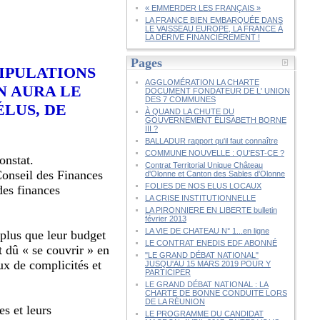
« EMMERDER LES FRANÇAIS »
LA FRANCE BIEN EMBARQUÉE DANS
LE VAISSEAU EUROPE, LA FRANCE À
LA DÉRIVE FINANCIÈREMENT !
Pages
NIPULATIONS
AGGLOMÉRATION LA CHARTE
N AURA LE
DOCUMENT FONDATEUR DE L' UNION
DES 7 COMMUNES
LUS, DE
À QUAND LA CHUTE DU
GOUVERNEMENT ÉLISABETH BORNE
III ?
BALLADUR rapport qu'il faut connaître
COMMUNE NOUVELLE : QU'EST-CE ?
onstat.
Contrat Territorial Unique Château
Conseil des Finances
d'Olonne et Canton des Sables d'Olonne
FOLIES DE NOS ELUS LOCAUX
des finances
LA CRISE INSTITUTIONNELLE
LA PIRONNIERE EN LIBERTE bulletin
février 2013
LA VIE DE CHATEAU N° 1...en ligne
plus que leur budget
LE CONTRAT ENEDIS EDF ABONNÉ
t dû « se couvrir » en
"LE GRAND DÉBAT NATIONAL"
ux de complicités et
JUSQU'AU 15 MARS 2019 POUR Y
PARTICIPER
LE GRAND DÉBAT NATIONAL : LA
CHARTE DE BONNE CONDUITE LORS
DE LA RÉUNION
es et leurs
LE PROGRAMME DU CANDIDAT