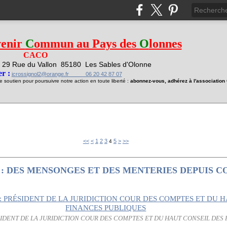
venir
C
ommun au Pays des
O
lonnes
CACO
29 Rue du Vallon
85180 Les Sables d'Olonne
1
r :
jcrossignol2@orange.fr 06 20 42 87 07
soutien pour poursuivre notre action en toute liberté :
abonnez-vous, adhérez à l'associatio
<<
<
1
2
3
5
>
>>
4
 : DES MENSONGES ET DES MENTERIES DEPUIS 
IDENT DE LA JURIDICTION COUR DES COMPTES ET DU HAUT CONSEIL DES