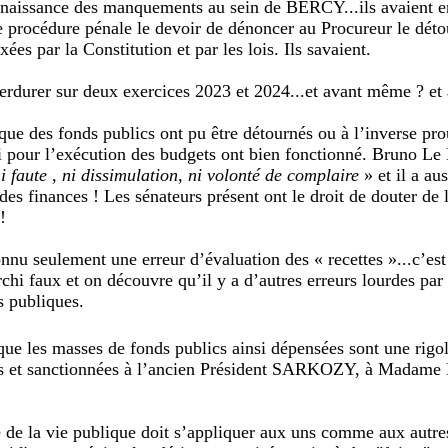
nnaissance des manquements au sein de BERCY...ils avaient en 
e procédure pénale le devoir de dénoncer au Procureur le dét
ées par la Constitution et par les lois. Ils savaient.
erdurer sur deux exercices 2023 et 2024...et avant même ? et 
 que des fonds publics ont pu être détournés ou à l’inverse pr
oi pour l’exécution des budgets ont bien fonctionné. Bruno Le
i faute , ni dissimulation, ni volonté de complaire
» et il a au
des finances ! Les sénateurs présent ont le droit de douter de 
!
 seulement une erreur d’évaluation des « recettes »...c’est 
hi faux et on découvre qu’il y a d’autres erreurs lourdes par
s publiques.
 que les masses de fonds publics ainsi dépensées sont une rigo
ées et sanctionnées à l’ancien Président SARKOZY, à Madame
e de la vie publique doit s’appliquer aux uns comme aux autres