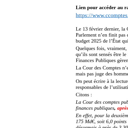
Lien pour accéder au r
https://www.ccomptes.
Le 13 février dernier, la
Parlement n’en finit pas
budget 2025 de l’État qui
Quelques fois, vraiment, 
qu’ils sont sensés être le
Finances Publiques gère
La Cour des Comptes n’es
mais pas juge des hommes
On peut écrire à la lectu
responsables de l’utilisat
Citons :
La Cour des comptes publ
finances publiques
,
aprè
En effet, pour la deuxièm
175 Md€, soit 6,0 points
désormais à près de 3 30