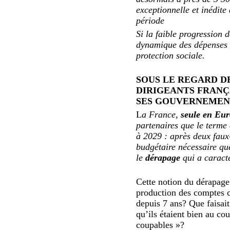
exceptionnelle et inédite
période
Si la faible progression 
dynamique des dépenses qu
protection sociale.
SOUS LE REGARD D
DIRIGEANTS FRANÇA
SES GOUVERNEMENT
L
a France,
seule en Eur
partenaires que le terme 
à 2029 : après deux faux
budgétaire nécessaire qu
le
dérapage
qui a caracté
Cette notion du dérapage 
production des comptes 
depuis 7 ans? Que faisai
qu’ils étaient bien au co
coupables »?