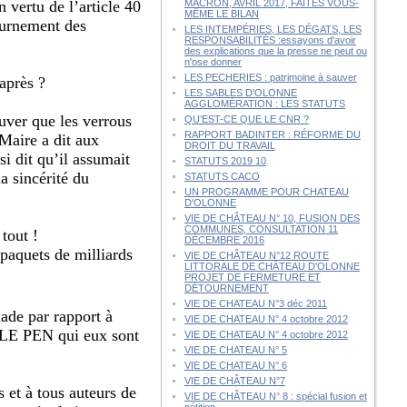
vertu de l’article 40
MACRON, AVRIL 2017, FAITES VOUS-
MÊME LE BILAN
ournement des
LES INTEMPÉRIES, LES DÉGATS, LES
RESPONSABILITÉS :essayons d'avoir
des explications que la presse ne peut ou
n'ose donner
LES PECHERIES : patrimoine à sauver
après ?
LES SABLES D'OLONNE
AGGLOMÉRATION : LES STATUTS
ouver que les verrous
QU’EST-CE QUE LE CNR ?
RAPPORT BADINTER : RÉFORME DU
 Maire a dit aux
DROIT DU TRAVAIL
ssi dit qu’il assumait
STATUTS 2019 10
la sincérité du
STATUTS CACO
UN PROGRAMME POUR CHATEAU
D'OLONNE
VIE DE CHÂTEAU N° 10, FUSION DES
COMMUNES, CONSULTATION 11
tout !
DÉCEMBRE 2016
 paquets de milliards
VIE DE CHÂTEAU N°12 ROUTE
LITTORALE DE CHÂTEAU D'OLONNE
PROJET DE FERMETURE ET
DÉTOURNEMENT
VIE DE CHATEAU N°3 déc 2011
lade par rapport à
VIE DE CHATEAU N° 4 octobre 2012
 LE PEN qui eux sont
VIE DE CHATEAU N° 4 octobre 2012
VIE DE CHATEAU N° 5
VIE DE CHATEAU N° 6
VIE DE CHÂTEAU N°7
 et à tous auteurs de
VIE DE CHÂTEAU N° 8 : spécial fusion et