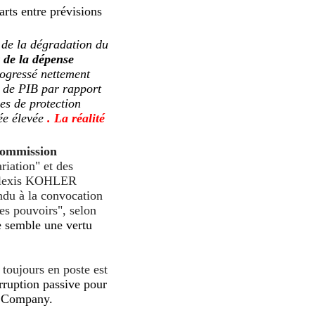
arts entre prévisions
e de la dégradation du
 de la dépense
rogressé nettement
t de PIB par rapport
ses de protection
sée élevée
. La réalité
commission
riation" et des
lexis KOHLER
ndu à la convocation
es pouvoirs", selon
 semble une vertu
toujours en poste est
orruption passive pour
ng Company.