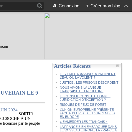
Connexion
+
Créer mon blog
n CACO
Articles Récents
LES « MÉGABASSINES » PRENNENT
L’EAU OU LA VOLENT ?
JUSTICE : LES PRISONS DÉBORDENT
NOUS AIMONS LA LANGUE
FRANÇAISE ET LA CULTURE
OUVERAIN LE 9
LE CONSEIL CONSTITUTIONNEL,
JURIDICTION D’EXCEPTION ?
RISQUES DE FEUX DE FORET
L’UNION EUROPÉENNE PRÉSENTE
FACE AUX CRISES : LES INCENDIES
SORTIR
EN EUROPE
 ACCROCHÉ À UN
« EMMERDER LES FRANÇAIS »
licenciés par le peuple
LA FRANCE BIEN EMBARQUÉE DANS
LE VAISSEAU EUROPE, LA FRANCE À