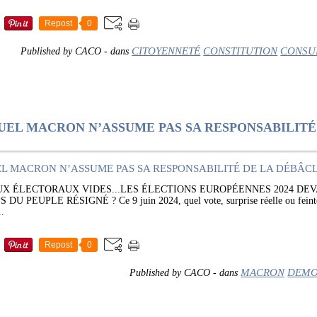
Repost
0
CITOYENNETÉ
CONSTITUTION
CONSU
Published by CACO
-
dans
NUEL MACRON N’ASSUME PAS SA RESPONSABILIT
UX ÉLECTORAUX VIDES...LES ÉLECTIONS EUROPÉENNES 2024 DE
EUPLE RÉSIGNÉ ? Ce 9 juin 2024, quel vote, surprise réelle ou feinte 
..
Repost
0
MACRON
DEMO
Published by CACO
-
dans