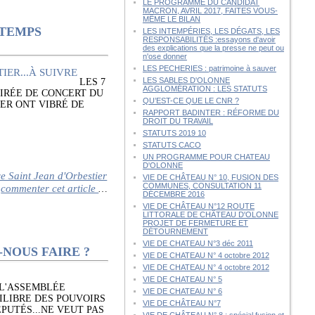
LE PROGRAMME DU CANDIDAT
MACRON, AVRIL 2017, FAITES VOUS-
MÊME LE BILAN
NTEMPS
LES INTEMPÉRIES, LES DÉGATS, LES
RESPONSABILITÉS :essayons d'avoir
des explications que la presse ne peut ou
n'ose donner
LES PECHERIES : patrimoine à sauver
LES SABLES D'OLONNE
LES 7
AGGLOMÉRATION : LES STATUTS
IRÉE DE CONCERT DU
QU’EST-CE QUE LE CNR ?
IER ONT VIBRÉ DE
RAPPORT BADINTER : RÉFORME DU
DROIT DU TRAVAIL
STATUTS 2019 10
STATUTS CACO
UN PROGRAMME POUR CHATEAU
D'OLONNE
Saint Jean d'Orbestier
VIE DE CHÂTEAU N° 10, FUSION DES
COMMUNES, CONSULTATION 11
commenter cet article
…
DÉCEMBRE 2016
VIE DE CHÂTEAU N°12 ROUTE
LITTORALE DE CHÂTEAU D'OLONNE
PROJET DE FERMETURE ET
DÉTOURNEMENT
VIE DE CHATEAU N°3 déc 2011
-NOUS FAIRE ?
VIE DE CHATEAU N° 4 octobre 2012
VIE DE CHATEAU N° 4 octobre 2012
VIE DE CHATEAU N° 5
L'ASSEMBLÉE
VIE DE CHATEAU N° 6
ILIBRE DES POUVOIRS
VIE DE CHÂTEAU N°7
PUTÉS...NE VEUT PAS