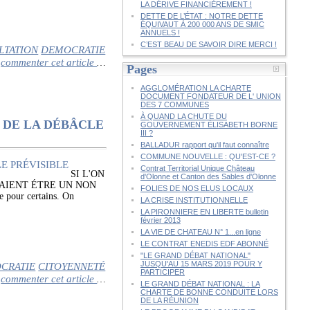
LA DÉRIVE FINANCIÈREMENT !
DETTE DE L’ÉTAT : NOTRE DETTE
ÉQUIVAUT À 200 000 ANS DE SMIC
ANNUELS !
C’EST BEAU DE SAVOIR DIRE MERCI !
LTATION
DEMOCRATIE
commenter cet article
…
Pages
AGGLOMÉRATION LA CHARTE
DOCUMENT FONDATEUR DE L' UNION
DES 7 COMMUNES
À QUAND LA CHUTE DU
É DE LA DÉBÂCLE
GOUVERNEMENT ÉLISABETH BORNE
III ?
BALLADUR rapport qu'il faut connaître
COMMUNE NOUVELLE : QU'EST-CE ?
Contrat Territorial Unique Château
SI L'ON
d'Olonne et Canton des Sables d'Olonne
VAIENT ÉTRE UN NON
FOLIES DE NOS ELUS LOCAUX
pour certains. On
LA CRISE INSTITUTIONNELLE
LA PIRONNIERE EN LIBERTE bulletin
février 2013
LA VIE DE CHATEAU N° 1...en ligne
LE CONTRAT ENEDIS EDF ABONNÉ
"LE GRAND DÉBAT NATIONAL"
JUSQU'AU 15 MARS 2019 POUR Y
CRATIE
CITOYENNETÉ
PARTICIPER
commenter cet article
…
LE GRAND DÉBAT NATIONAL : LA
CHARTE DE BONNE CONDUITE LORS
DE LA RÉUNION