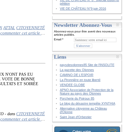
VIE DE CHÂTEAU N° 8 : spécial fusion et
pétition
VIE DE CHÂTEAU N°9 juin 2016
Newsletter Abonnez-Vous
N
ATTAL
CITOYENNETÉ
Abonnez-vous pour être averti des nouveaux
commenter cet article
…
articles publiés.
Email
Liens
paysdesolonnes85 Site de l'INSOLITE
La gazette des Olonnes
X N'ONT PAS EU
CAMINO DE L'ESPOIR
E VOTE DE BONNE
La Pironnière en toute liberté
SULTATS ET SOIRÉE
VENDEE GLOBE
APNO Association de Protection de la
Nature au pays des Olonnes
Porcherie du Poiroux 85
Le blog du désastre tempête XYNTHIA
Alternative citoyenne au Château
d'Olonne
CITOYENNETÉ
CO
-
dans
Saint Jean d'Orbestier
commenter cet article
…