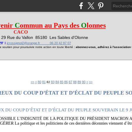
venir
C
ommun au Pays des
O
lonnes
CACO
29 Rue du Vallon
85180 Les Sables d'Olonne
1
r :
jcrossignol2@orange.fr 06 20 42 87 07
soutien pour poursuivre notre action en toute liberté :
abonnez-vous, adhérez à l'associatio
10
20
30
40
50
60
70
100
200
300
400
500
600
700
<<
<
80
81
83
84
85
86
87
88
89
90
>
>>
82
EUX DU COUP D’ÉTAT ET D’ÉCLAT DU PEUPLE S
POSSIBLE L'INDIGNITÉ DE LA POLITIQUE DU PRÉSIDENT MACRON
 La politique et les politiciens de ces dernières décennies viennent d’être 