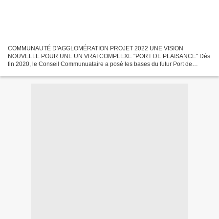
COMMUNAUTÉ D'AGGLOMÉRATION PROJET 2022 UNE VISION
NOUVELLE POUR UNE UN VRAI COMPLEXE "PORT DE PLAISANCE" Dès
fin 2020, le Conseil Communuataire a posé les bases du futur Port de
Plaisance PORT OLONA 2040 et lançait une large concertation. En début
2022...