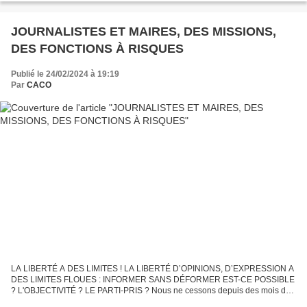
Aucun risque de pénurie globale en eau n'est à redouter...
JOURNALISTES ET MAIRES, DES MISSIONS,
DES FONCTIONS À RISQUES
Publié le 24/02/2024 à 19:19
Par
CACO
LA LIBERTÉ A DES LIMITES ! LA LIBERTÉ D’OPINIONS, D’EXPRESSION A
DES LIMITES FLOUES : INFORMER SANS DÉFORMER EST-CE POSSIBLE
? L'OBJECTIVITÉ ? LE PARTI-PRIS ? Nous ne cessons depuis des mois de
décortiquer l’évolution de la liberté depuis la déclaration...