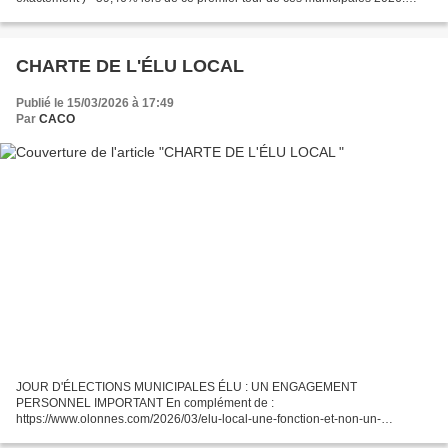
Ceci, par rapport au résultat national, qui serait...
CHARTE DE L'ÉLU LOCAL
Publié le 15/03/2026 à 17:49
Par
CACO
JOUR D'ÉLECTIONS MUNICIPALES ÉLU : UN ENGAGEMENT
PERSONNEL IMPORTANT En complément de :
https://www.olonnes.com/2026/03/elu-local-une-fonction-et-non-un-
metier.html À quelque minutes de la fermeture de nombreux bureaux de vote