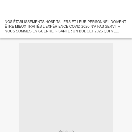
NOS ÉTABLISSEMENTS HOSPITALIERS ET LEUR PERSONNEL DOIVENT
ÊTRE MIEUX TRAITÉS L’EXPÉRIENCE COVID 2020 N’A PAS SERVI : «
NOUS SOMMES EN GUERRE !» SANTÉ : UN BUDGET 2026 QUI NE
PERMETTRA PAS D’AMÉLIORER NOTRE SYSTÈME DE SANTÉ
DÉGRADÉ Santé publique France...
Publicité