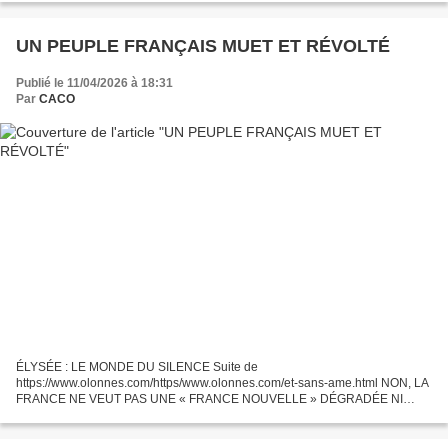
première fois,...
UN PEUPLE FRANÇAIS MUET ET RÉVOLTÉ
Publié le 11/04/2026 à 18:31
Par
CACO
ÉLYSÉE : LE MONDE DU SILENCE Suite de
https://www.olonnes.com/https/www.olonnes.com/et-sans-ame.html NON, LA
FRANCE NE VEUT PAS UNE « FRANCE NOUVELLE » DÉGRADÉE NI
D’UNE EUROPE DÉGRADANTE UN PEUPLE PAS SOURD MAIS MUET
L’ambition du Président MACRON en...