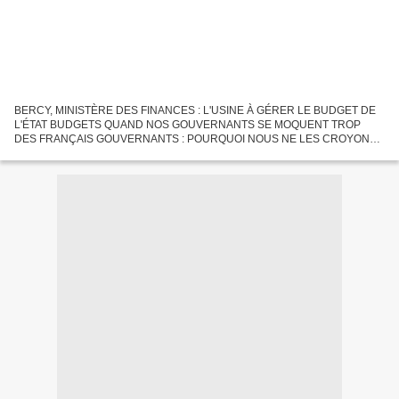
BERCY, MINISTÈRE DES FINANCES : L'USINE À GÉRER LE BUDGET DE
L'ÉTAT BUDGETS QUAND NOS GOUVERNANTS SE MOQUENT TROP
DES FRANÇAIS GOUVERNANTS : POURQUOI NOUS NE LES CROYONS
PLUS ? ENCORE UN EXEMPLE... 152 milliards d’euros au lieu de156
annoncés précédemment,...