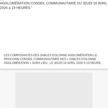
LES COMPOSANTES DES SABLES D'OLONNE AGGLOMÉRATION LE
PROCHAIN CONSEIL COMMUNAUTAIRE DES « SABLES D'OLONNE
AGGLOMÉRATION » AURA LIEU : LE JEUDI 16 AVRIL 2026 À 19 HEURES
(bien noter l'heure!) MAIRIE ANNEXE DE LA JARRIE QUARTIER
D'OLONNE-SUR-MER MIEUX CONNAÎTRE...