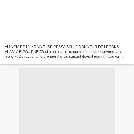
AU NOM DE L'UKRAINE : SE RESSAISIR LE DONNEUR DE LEÇONS
VLADIMIR POUTINE C’est bien à contrecœur que nous lui écrivons ce «
merci ». Ce rappel à l’ordre moral et au sursaut devrait pourtant sauver
l’Occident ! et le perdre, lui,Vladimir. Pourtant, Vladimir...