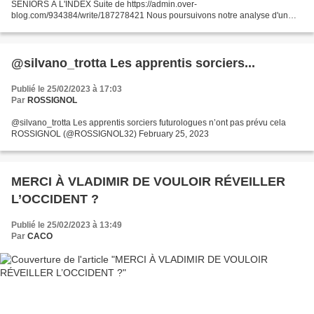
SENIORS À L'INDEX Suite de https://admin.over-
blog.com/934384/write/187278421 Nous poursuivons notre analyse d'un
point particulier du fameux projet de loi qui met des dizaines de milliers de...
@silvano_trotta Les apprentis sorciers...
Publié le 25/02/2023 à 17:03
Par
ROSSIGNOL
@silvano_trotta Les apprentis sorciers futurologues n’ont pas prévu cela
ROSSIGNOL (@ROSSIGNOL32) February 25, 2023
MERCI À VLADIMIR DE VOULOIR RÉVEILLER
L’OCCIDENT ?
Publié le 25/02/2023 à 13:49
Par
CACO