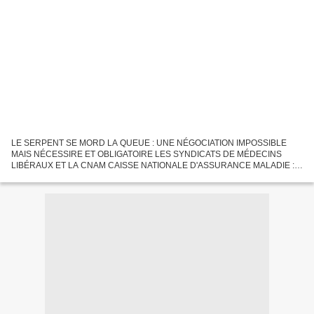
LE SERPENT SE MORD LA QUEUE : UNE NÉGOCIATION IMPOSSIBLE
MAIS NÉCESSIRE ET OBLIGATOIRE LES SYNDICATS DE MÉDECINS
LIBÉRAUX ET LA CNAM CAISSE NATIONALE D'ASSURANCE MALADIE :
PAS D'ACCORD SUR LES HONORAIRES Suite de :
https://www.olonnes.com/2023/02/le-scandale-des-honoraires-de-nos-
medecins.html...