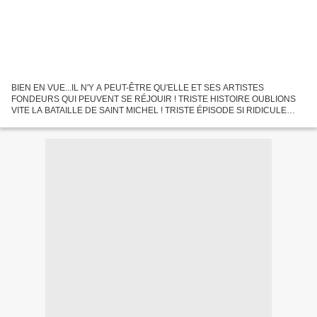
BIEN EN VUE...IL N'Y A PEUT-ÊTRE QU'ELLE ET SES ARTISTES
FONDEURS QUI PEUVENT SE RÉJOUIR ! TRISTE HISTOIRE OUBLIONS
VITE LA BATAILLE DE SAINT MICHEL ! TRISTE ÉPISODE SI RIDICULE
C'est une parenthèse qui se referme. Vous pouvez retrouver sur ce site les...