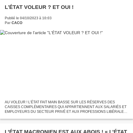
L'ÉTAT VOLEUR ? ET OUI !
Publié le 04/10/2023 à 10:03
Par
CACO
AU VOLEUR ! L’ÉTAT FAIT MAIN BASSE SUR LES RÉSERVES DES
CAISSES COMPLÉMENTAIRES QUI APPARTIENNENT AUX SALARIÉS ET
EMPLOYEURS DU SECTEUR PRIVÉ ET AUX PROFESSIONS LIBÉRALES
Suite de : https://www.olonnes.com/2023/10/l-etat-macronien-est-aux-abois-
l-etat-cherche-de-l-argent-partout.html...
L’ÉTAT MACRONIEN EST AUX ABOIS ! « L’ÉTAT