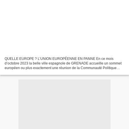
QUELLE EUROPE ? L’UNION EUROPÉENNE EN PANNE En ce mois
d’octobre 2023 la belle ville espagnole de GRENADE accueille un sommet
européen ou plus exactement une réunion de la Communauté Politique
Européenne (réunion de 47 États, grand-messe inventée par...