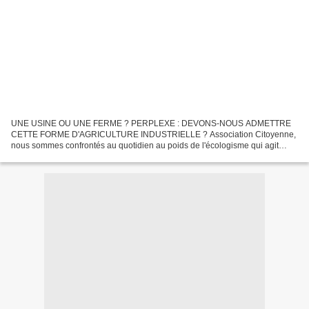
UNE USINE OU UNE FERME ? PERPLEXE : DEVONS-NOUS ADMETTRE
CETTE FORME D'AGRICULTURE INDUSTRIELLE ? Association Citoyenne,
nous sommes confrontés au quotidien au poids de l'écologisme qui agit
parfois comme un lobby et qui pèse insidieusement sur de trop...