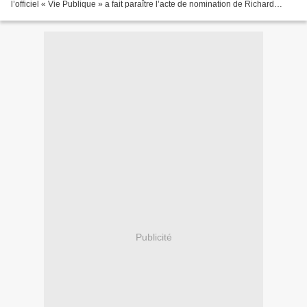
l’officiel « Vie Publique » a fait paraître l’acte de nomination de Richard
FERRAND à la présidence du Conseil Constitutionnel présenté...
Publicité