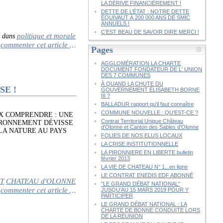
LA DÉRIVE FINANCIÈREMENT !
DETTE DE L’ÉTAT : NOTRE DETTE
ÉQUIVAUT À 200 000 ANS DE SMIC
ANNUELS !
C’EST BEAU DE SAVOIR DIRE MERCI !
politique et morale
-
dans
commenter cet article
…
Pages
AGGLOMÉRATION LA CHARTE
DOCUMENT FONDATEUR DE L' UNION
DES 7 COMMUNES
À QUAND LA CHUTE DU
SE !
GOUVERNEMENT ÉLISABETH BORNE
III ?
BALLADUR rapport qu'il faut connaître
COMMUNE NOUVELLE : QU'EST-CE ?
X COMPRENDRE : UNE
Contrat Territorial Unique Château
IRONNEMENT DÉVISSE
d'Olonne et Canton des Sables d'Olonne
LA NATURE AU PAYS
FOLIES DE NOS ELUS LOCAUX
LA CRISE INSTITUTIONNELLE
LA PIRONNIERE EN LIBERTE bulletin
février 2013
LA VIE DE CHATEAU N° 1...en ligne
LE CONTRAT ENEDIS EDF ABONNÉ
T
CHATEAU d'OLONNE
"LE GRAND DÉBAT NATIONAL"
commenter cet article
…
JUSQU'AU 15 MARS 2019 POUR Y
PARTICIPER
LE GRAND DÉBAT NATIONAL : LA
CHARTE DE BONNE CONDUITE LORS
DE LA RÉUNION