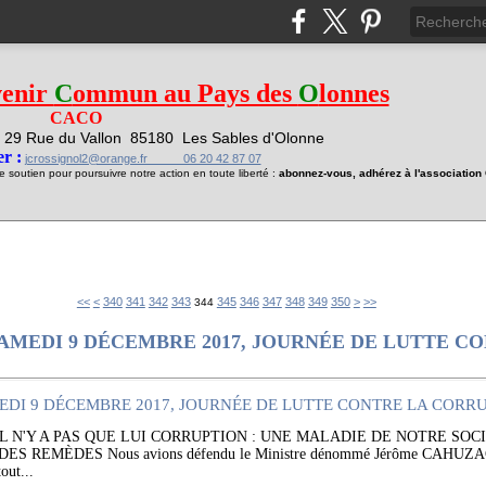
venir
C
ommun au Pays des
O
lonnes
CACO
29 Rue du Vallon
85180 Les Sables d'Olonne
1
r :
jcrossignol2@orange.fr 06 20 42 87 07
soutien pour poursuivre notre action en toute liberté :
abonnez-vous, adhérez à l'associatio
300
310
320
330
360
370
380
390
400
500
600
700
<<
<
340
341
342
343
345
346
347
348
349
350
>
>>
344
AMEDI 9 DÉCEMBRE 2017, JOURNÉE DE LUTTE C
 N'Y A PAS QUE LUI CORRUPTION : UNE MALADIE DE NOTRE SOCI
REMÈDES Nous avions défendu le Ministre dénommé Jérôme CAHUZAC non 
out...