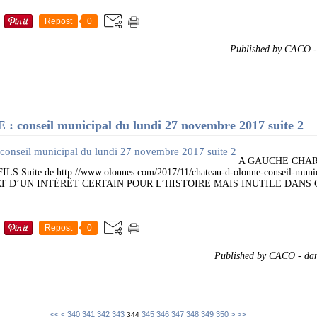
Repost
0
Published by CACO
onseil municipal du lundi 27 novembre 2017 suite 2
A GAUCHE CHAR
uite de http://www.olonnes.com/2017/11/chateau-d-olonne-conseil-munici
ÉBAT D’UN INTÉRÊT CERTAIN POUR L’HISTOIRE MAIS INUTILE DAN
Repost
0
Published by CACO
-
da
300
310
320
330
360
370
380
390
400
500
600
700
<<
<
340
341
342
343
345
346
347
348
349
350
>
>>
344