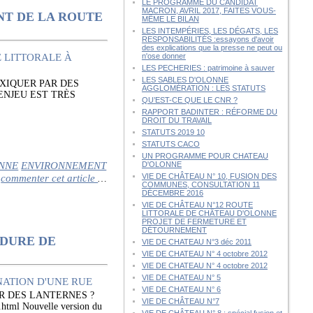
LE PROGRAMME DU CANDIDAT
MACRON, AVRIL 2017, FAITES VOUS-
NT DE LA ROUTE
MÊME LE BILAN
LES INTEMPÉRIES, LES DÉGATS, LES
RESPONSABILITÉS :essayons d'avoir
des explications que la presse ne peut ou
n'ose donner
LES PECHERIES : patrimoine à sauver
LES SABLES D'OLONNE
OXIQUER PAR DES
AGGLOMÉRATION : LES STATUTS
ENJEU EST TRÈS
QU’EST-CE QUE LE CNR ?
RAPPORT BADINTER : RÉFORME DU
DROIT DU TRAVAIL
STATUTS 2019 10
STATUTS CACO
UN PROGRAMME POUR CHATEAU
ONNE
ENVIRONNEMENT
D'OLONNE
commenter cet article
VIE DE CHÂTEAU N° 10, FUSION DES
…
COMMUNES, CONSULTATION 11
DÉCEMBRE 2016
VIE DE CHÂTEAU N°12 ROUTE
LITTORALE DE CHÂTEAU D'OLONNE
PROJET DE FERMETURE ET
DÉTOURNEMENT
ÉDURE DE
VIE DE CHATEAU N°3 déc 2011
VIE DE CHATEAU N° 4 octobre 2012
VIE DE CHATEAU N° 4 octobre 2012
VIE DE CHATEAU N° 5
VIE DE CHATEAU N° 6
R DES LANTERNES ?
VIE DE CHÂTEAU N°7
.html Nouvelle version du