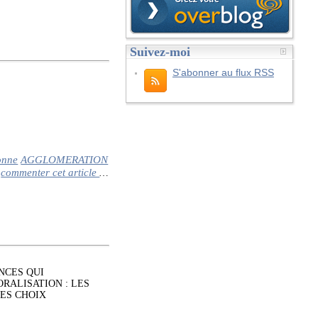
Suivez-moi
S'abonner au flux RSS
onne
AGGLOMERATION
commenter cet article
…
NCES QUI
RALISATION : LES
ES CHOIX