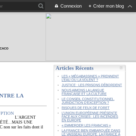
Connexion
+
Créer mon blog
n CACO
Articles Récents
LES « MÉGABASSINES » PRENNENT
L’EAU OU LA VOLENT ?
JUSTICE : LES PRISONS DÉBORDENT
NOUS AIMONS LA LANGUE
FRANÇAISE ET LA CULTURE
ONTRE LA
LE CONSEIL CONSTITUTIONNEL,
JURIDICTION D’EXCEPTION ?
RISQUES DE FEUX DE FORET
L’UNION EUROPÉENNE PRÉSENTE
FACE AUX CRISES : LES INCENDIES
L'ARGENT
EN EUROPE
ÉTÉ...MAIS UNE
« EMMERDER LES FRANÇAIS »
sur les faits dont il
LA FRANCE BIEN EMBARQUÉE DANS
LE VAISSEAU EUROPE, LA FRANCE À