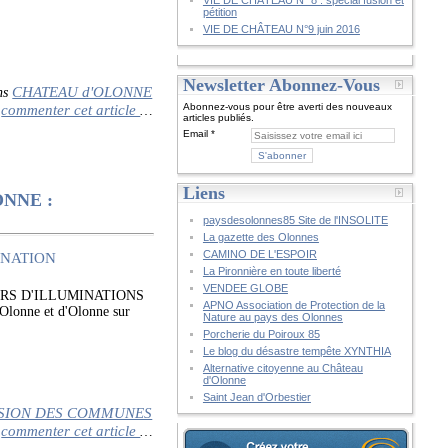
VIE DE CHÂTEAU N° 8 : spécial fusion et
pétition
VIE DE CHÂTEAU N°9 juin 2016
Newsletter Abonnez-Vous
CHATEAU d'OLONNE
ns
commenter cet article
Abonnez-vous pour être averti des nouveaux
…
articles publiés.
Email
Liens
NNE :
paysdesolonnes85 Site de l'INSOLITE
La gazette des Olonnes
CAMINO DE L'ESPOIR
La Pironnière en toute liberté
VENDEE GLOBE
RS D'ILLUMINATIONS
APNO Association de Protection de la
nne et d'Olonne sur
Nature au pays des Olonnes
Porcherie du Poiroux 85
Le blog du désastre tempête XYNTHIA
Alternative citoyenne au Château
d'Olonne
Saint Jean d'Orbestier
SION DES COMMUNES
commenter cet article
…