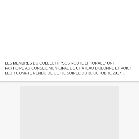
LES MEMBRES DU COLLECTIF "SOS ROUTE LITTORALE" ONT
PARTICIPÉ AU CONSEIL MUNICIPAL DE CHÂTEAU D'OLONNE ET VOICI
LEUR COMPTE RENDU DE CETTE SOIRÉE DU 30 OCTOBRE 2017
"DÉMOCRATIE LOCALE DÉVOYÉE AU CHÂTEAU-D'OLONNE Bravo à tous
ceux et celles qui, malgré...