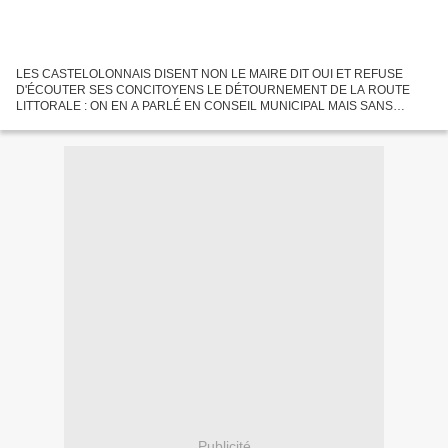
LES CASTELOLONNAIS DISENT NON LE MAIRE DIT OUI ET REFUSE
D'ÉCOUTER SES CONCITOYENS LE DÉTOURNEMENT DE LA ROUTE
LITTORALE : ON EN A PARLÉ EN CONSEIL MUNICIPAL MAIS SANS
ABORDER LE FOND DU DOSSIER. EN EFFET L'OBJET ANODIN DE LA
DÉLIBÉRATION DU CONSEIL MUNICIPAL...
Publicité