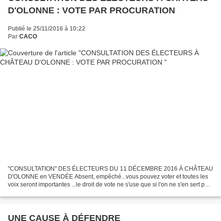
D'OLONNE : VOTE PAR PROCURATION
Publié le 25/11/2016 à 10:22
Par
CACO
"CONSULTATION" DES ÉLECTEURS DU 11 DÉCEMBRE 2016 À CHÂTEAU
D'OLONNE en VENDÉE Absent, empêché...vous pouvez voter et toutes les
voix seront importantes ...le droit de vote ne s'use que si l'on ne s'en sert pas
Tout sur le vote par procuration sur
http://www.interieur.gouv.fr/Elections/Comment-voter/Le-vote-par-
procuration...
UNE CAUSE À DÉFENDRE