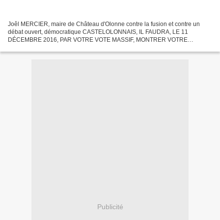
Joêl MERCIER, maire de Château d'Olonne contre la fusion et contre un
débat ouvert, démocratique CASTELOLONNAIS, IL FAUDRA, LE 11
DÉCEMBRE 2016, PAR VOTRE VOTE MASSIF, MONTRER VOTRE
VOLONTÉ DE VOIR SE RÉALISER LA FUSION DES 3 COMMUNES MÊME
SI LE MAIRE...
Publicité