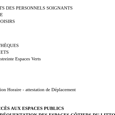
TS DES PERSONNELS SOIGNANTS
SE
OISIRS
THÈQUES
HETS
einte Espaces Verts
sion Horaire - attestation de Déplacement
CCÈS AUX ESPACES PUBLICS
FRÉQUENTATION DES ESPACES CÔTIERS DU LITT