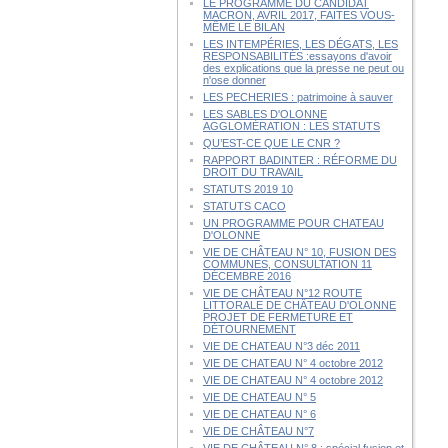
LE PROGRAMME DU CANDIDAT
MACRON, AVRIL 2017, FAITES VOUS-
MÊME LE BILAN
LES INTEMPÉRIES, LES DÉGATS, LES
RESPONSABILITÉS :essayons d'avoir
des explications que la presse ne peut ou
n'ose donner
LES PECHERIES : patrimoine à sauver
LES SABLES D'OLONNE
AGGLOMÉRATION : LES STATUTS
QU’EST-CE QUE LE CNR ?
RAPPORT BADINTER : RÉFORME DU
DROIT DU TRAVAIL
STATUTS 2019 10
STATUTS CACO
UN PROGRAMME POUR CHATEAU
D'OLONNE
VIE DE CHÂTEAU N° 10, FUSION DES
COMMUNES, CONSULTATION 11
DÉCEMBRE 2016
VIE DE CHÂTEAU N°12 ROUTE
LITTORALE DE CHÂTEAU D'OLONNE
PROJET DE FERMETURE ET
DÉTOURNEMENT
VIE DE CHATEAU N°3 déc 2011
VIE DE CHATEAU N° 4 octobre 2012
VIE DE CHATEAU N° 4 octobre 2012
VIE DE CHATEAU N° 5
VIE DE CHATEAU N° 6
VIE DE CHÂTEAU N°7