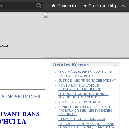
Connexion
+
Créer mon blog
n CACO
Articles Récents
LES « MÉGABASSINES » PRENNENT
L’EAU OU LA VOLENT ?
JUSTICE : LES PRISONS DÉBORDENT
NOUS AIMONS LA LANGUE
FRANÇAISE ET LA CULTURE
LE CONSEIL CONSTITUTIONNEL,
US DE SERVICES
JURIDICTION D’EXCEPTION ?
RISQUES DE FEUX DE FORET
L’UNION EUROPÉENNE PRÉSENTE
FACE AUX CRISES : LES INCENDIES
VIVANT DANS
EN EUROPE
« EMMERDER LES FRANÇAIS »
D'HUI LA
LA FRANCE BIEN EMBARQUÉE DANS
LE VAISSEAU EUROPE, LA FRANCE À