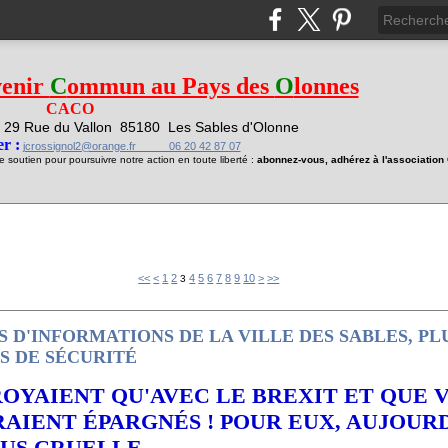
venir
C
ommun au Pays des
O
lonnes
CACO
29 Rue du Vallon
85180 Les Sables d'Olonne
1
r :
jcrossignol2@orange.fr 06 20 42 87 07
soutien pour poursuivre notre action en toute liberté :
abonnez-vous, adhérez à l'associatio
<<
<
1
2
4
5
6
7
8
9
10
>
>>
3
S D'INFORMATIONS DE LA VILLE DES SABLES, PL
US DE SÉCURITÉ
ROYAIENT QU'AVEC LE BREXIT ET QUE 
ERAIENT ÉPARGNÉS ! POUR EUX, AUJOUR
LUS CRUELLE