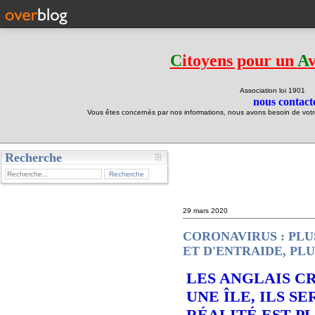
C
itoyens pour un
A
Association loi 190
nous contacte
Vous êtes concernés par nos informations, nous avons besoin de votre 
Recherche
test
29 mars 2020
CORONAVIRUS : PLU
ET D'ENTRAIDE, PL
LES ANGLAIS C
UNE ÎLE, ILS S
RÉALITÉ EST P