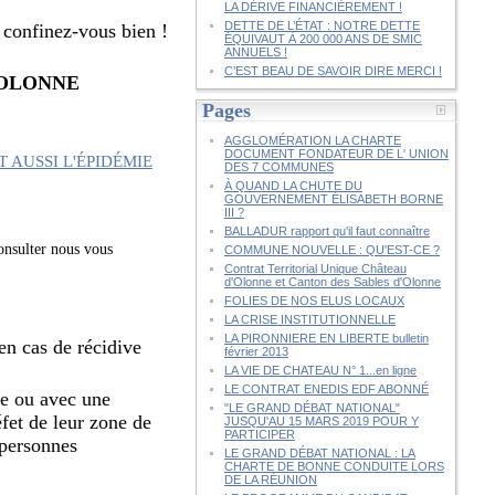
LA DÉRIVE FINANCIÈREMENT !
DETTE DE L’ÉTAT : NOTRE DETTE
, confinez-vous bien !
ÉQUIVAUT À 200 000 ANS DE SMIC
ANNUELS !
C’EST BEAU DE SAVOIR DIRE MERCI !
'OLONNE
Pages
AGGLOMÉRATION LA CHARTE
DOCUMENT FONDATEUR DE L' UNION
DES 7 COMMUNES
À QUAND LA CHUTE DU
GOUVERNEMENT ÉLISABETH BORNE
III ?
BALLADUR rapport qu'il faut connaître
onsulter nous vous
COMMUNE NOUVELLE : QU'EST-CE ?
Contrat Territorial Unique Château
d'Olonne et Canton des Sables d'Olonne
FOLIES DE NOS ELUS LOCAUX
LA CRISE INSTITUTIONNELLE
LA PIRONNIERE EN LIBERTE bulletin
en cas de récidive
février 2013
LA VIE DE CHATEAU N° 1...en ligne
LE CONTRAT ENEDIS EDF ABONNÉ
ire ou avec une
"LE GRAND DÉBAT NATIONAL"
éfet de leur zone de
JUSQU'AU 15 MARS 2019 POUR Y
PARTICIPER
 personnes
LE GRAND DÉBAT NATIONAL : LA
CHARTE DE BONNE CONDUITE LORS
DE LA RÉUNION