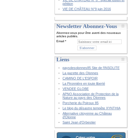
VIE DE CHÂTEAU N° 8 : spécial fusion et
pétition
VIE DE CHÂTEAU N°9 juin 2016
Newsletter Abonnez-Vous
Abonnez-vous pour être averti des nouveaux
articles publiés.
Email
Liens
paysdesolonnes85 Site de l'INSOLITE
La gazette des Olonnes
CAMINO DE L'ESPOIR
La Pironnière en toute liberté
VENDEE GLOBE
APNO Association de Protection de la
Nature au pays des Olonnes
Porcherie du Poiroux 85
Le blog du désastre tempête XYNTHIA
Alternative citoyenne au Château
d'Olonne
Saint Jean d'Orbestier