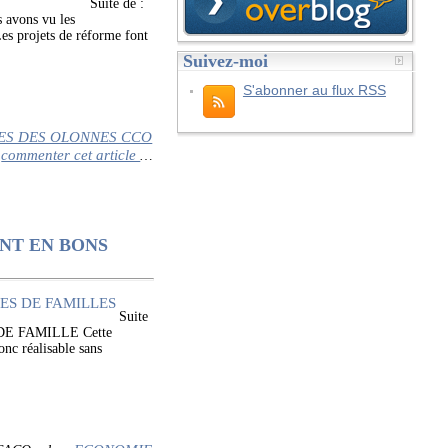
Suite de :
avons vu les
s projets de réforme font
Suivez-moi
S'abonner au flux RSS
S DES OLONNES CCO
commenter cet article
…
ENT EN BONS
Suite
E FAMILLE Cette
onc réalisable sans