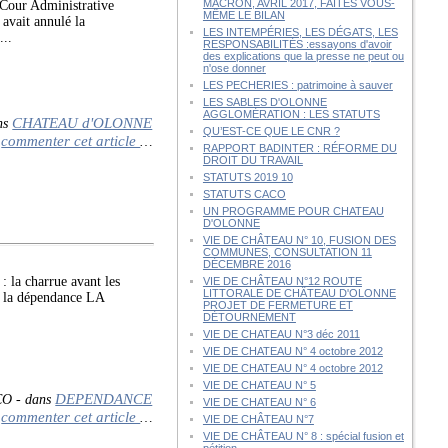
MACRON, AVRIL 2017, FAITES VOUS-
Cour Administrative
MÊME LE BILAN
avait annulé la
LES INTEMPÉRIES, LES DÉGATS, LES
...
RESPONSABILITÉS :essayons d'avoir
des explications que la presse ne peut ou
n'ose donner
LES PECHERIES : patrimoine à sauver
LES SABLES D'OLONNE
AGGLOMÉRATION : LES STATUTS
CHATEAU d'OLONNE
ns
QU’EST-CE QUE LE CNR ?
commenter cet article
…
RAPPORT BADINTER : RÉFORME DU
DROIT DU TRAVAIL
STATUTS 2019 10
STATUTS CACO
UN PROGRAMME POUR CHATEAU
D'OLONNE
VIE DE CHÂTEAU N° 10, FUSION DES
COMMUNES, CONSULTATION 11
DÉCEMBRE 2016
la charrue avant les
VIE DE CHÂTEAU N°12 ROUTE
LITTORALE DE CHÂTEAU D'OLONNE
de la dépendance LA
PROJET DE FERMETURE ET
DÉTOURNEMENT
VIE DE CHATEAU N°3 déc 2011
VIE DE CHATEAU N° 4 octobre 2012
VIE DE CHATEAU N° 4 octobre 2012
VIE DE CHATEAU N° 5
DEPENDANCE
CO
-
dans
VIE DE CHATEAU N° 6
commenter cet article
…
VIE DE CHÂTEAU N°7
VIE DE CHÂTEAU N° 8 : spécial fusion et