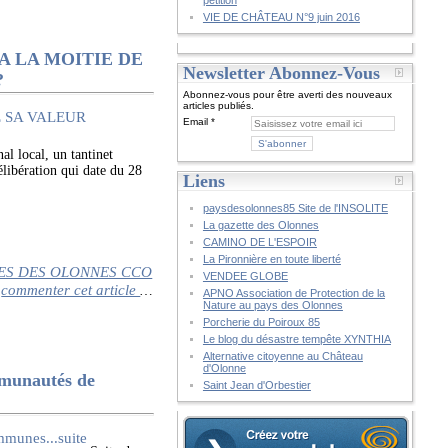
pétition
VIE DE CHÂTEAU N°9 juin 2016
 LA MOITIE DE
Newsletter Abonnez-Vous
?
Abonnez-vous pour être averti des nouveaux
articles publiés.
Email
cal, un tantinet
libération qui date du 28
Liens
paysdesolonnes85 Site de l'INSOLITE
La gazette des Olonnes
CAMINO DE L'ESPOIR
La Pironnière en toute liberté
S DES OLONNES CCO
VENDEE GLOBE
commenter cet article
…
APNO Association de Protection de la
Nature au pays des Olonnes
Porcherie du Poiroux 85
Le blog du désastre tempête XYNTHIA
Alternative citoyenne au Château
d'Olonne
munautés de
Saint Jean d'Orbestier