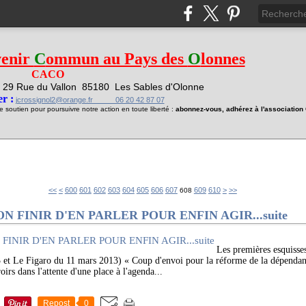
venir
C
ommun au Pays des
O
lonnes
CACO
29 Rue du Vallon
85180 Les Sables d'Olonne
1
r :
jcrossignol2@orange.fr 06 20 42 87 07
soutien pour poursuivre notre action en toute liberté :
abonnez-vous, adhérez à l'associatio
620
630
640
650
660
670
680
690
700
<<
<
600
601
602
603
604
605
606
607
609
610
>
>>
608
 FINIR D'EN PARLER POUR ENFIN AGIR...suite
Les premières esquisse
 et Le Figaro du 11 mars 2013) « Coup d'envoi pour la réforme de la dépendance
irs dans l'attente d'une place à l'agenda...
Repost
0