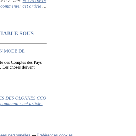
ECONOMIE
 CACO
-
dans
commenter cet article
…
IABLE SOUS
es Comptes des Pays
. Les choses doivent
S DES OLONNES CCO
commenter cet article
…
nées personnelles
Préférences cookies