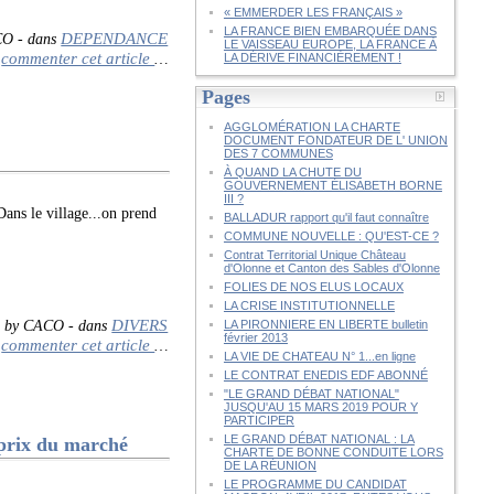
« EMMERDER LES FRANÇAIS »
LA FRANCE BIEN EMBARQUÉE DANS
DEPENDANCE
CO
-
dans
LE VAISSEAU EUROPE, LA FRANCE À
commenter cet article
…
LA DÉRIVE FINANCIÈREMENT !
Pages
AGGLOMÉRATION LA CHARTE
DOCUMENT FONDATEUR DE L' UNION
DES 7 COMMUNES
À QUAND LA CHUTE DU
GOUVERNEMENT ÉLISABETH BORNE
III ?
ans le village...on prend
BALLADUR rapport qu'il faut connaître
COMMUNE NOUVELLE : QU'EST-CE ?
Contrat Territorial Unique Château
d'Olonne et Canton des Sables d'Olonne
FOLIES DE NOS ELUS LOCAUX
LA CRISE INSTITUTIONNELLE
DIVERS
d by CACO
-
dans
LA PIRONNIERE EN LIBERTE bulletin
février 2013
commenter cet article
…
LA VIE DE CHATEAU N° 1...en ligne
LE CONTRAT ENEDIS EDF ABONNÉ
"LE GRAND DÉBAT NATIONAL"
JUSQU'AU 15 MARS 2019 POUR Y
PARTICIPER
LE GRAND DÉBAT NATIONAL : LA
prix du marché
CHARTE DE BONNE CONDUITE LORS
DE LA RÉUNION
LE PROGRAMME DU CANDIDAT