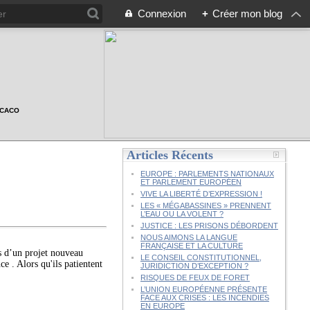
Connexion
+
Créer mon blog
n CACO
Articles Récents
EUROPE : PARLEMENTS NATIONAUX
ET PARLEMENT EUROPÉEN
VIVE LA LIBERTÉ D’EXPRESSION !
LES « MÉGABASSINES » PRENNENT
L’EAU OU LA VOLENT ?
JUSTICE : LES PRISONS DÉBORDENT
NOUS AIMONS LA LANGUE
FRANÇAISE ET LA CULTURE
s d’un projet nouveau
LE CONSEIL CONSTITUTIONNEL,
 . Alors qu'ils patientent
JURIDICTION D’EXCEPTION ?
RISQUES DE FEUX DE FORET
L’UNION EUROPÉENNE PRÉSENTE
FACE AUX CRISES : LES INCENDIES
EN EUROPE