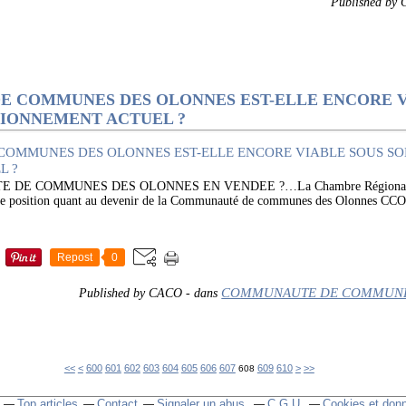
Published by
 COMMUNES DES OLONNES EST-ELLE ENCORE V
IONNEMENT ACTUEL ?
DE COMMUNES DES OLONNES EN VENDEE ?…La Chambre Régionale d
s de position quant au devenir de la Communauté de communes des Olonnes CCO
.
Repost
0
COMMUNAUTE DE COMMUNE
Published by CACO
-
dans
620
630
640
650
660
670
680
690
700
<<
<
600
601
602
603
604
605
606
607
609
610
>
>>
608
Top articles
Contact
Signaler un abus
C.G.U.
Cookies et don