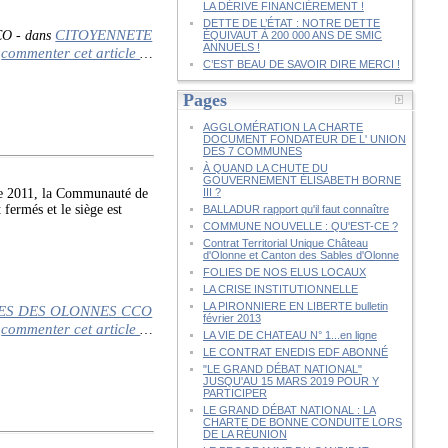
LA DÉRIVE FINANCIÈREMENT !
DETTE DE L’ÉTAT : NOTRE DETTE
CITOYENNETE
CO
-
dans
ÉQUIVAUT À 200 000 ANS DE SMIC
ANNUELS !
commenter cet article
…
C’EST BEAU DE SAVOIR DIRE MERCI !
Pages
AGGLOMÉRATION LA CHARTE
DOCUMENT FONDATEUR DE L' UNION
DES 7 COMMUNES
À QUAND LA CHUTE DU
GOUVERNEMENT ÉLISABETH BORNE
re 2011, la Communauté de
III ?
fermés et le siège est
BALLADUR rapport qu'il faut connaître
COMMUNE NOUVELLE : QU'EST-CE ?
Contrat Territorial Unique Château
d'Olonne et Canton des Sables d'Olonne
FOLIES DE NOS ELUS LOCAUX
LA CRISE INSTITUTIONNELLE
LA PIRONNIERE EN LIBERTE bulletin
S DES OLONNES CCO
février 2013
commenter cet article
…
LA VIE DE CHATEAU N° 1...en ligne
LE CONTRAT ENEDIS EDF ABONNÉ
"LE GRAND DÉBAT NATIONAL"
JUSQU'AU 15 MARS 2019 POUR Y
PARTICIPER
LE GRAND DÉBAT NATIONAL : LA
CHARTE DE BONNE CONDUITE LORS
DE LA RÉUNION