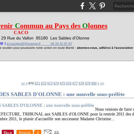
venir
C
ommun au Pays des
O
lonnes
CACO
29 Rue du Vallon
85180 Les Sables d'Olonne
1
r :
jcrossignol2@orange.fr 06 20 42 87 07
soutien pour poursuivre notre action en toute liberté :
abonnez-vous, adhérez à l'associatio
600
610
620
630
640
650
660
690
700
<<
<
671
672
673
674
675
676
677
678
679
680
>
>>
670
 SABLES D'OLONNE : une nouvelle sous-préfète
Nous venions de faire
CTURE, TRIBUNAL aux SABLES d'OLONNE pour la rentrée 2011 des départ
mbre 2011, le plaisir d'accueillir son successeur Madame Christine...
Repost
0