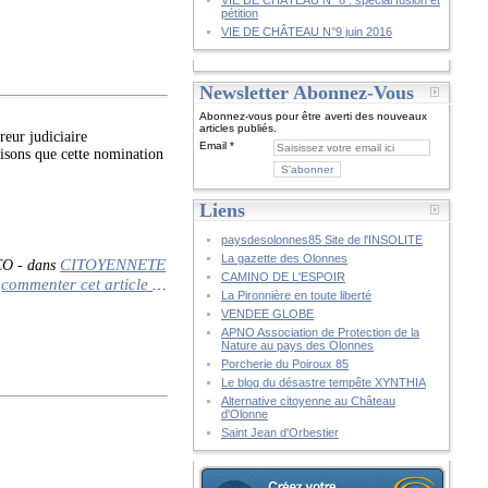
VIE DE CHÂTEAU N° 8 : spécial fusion et
pétition
VIE DE CHÂTEAU N°9 juin 2016
Newsletter Abonnez-Vous
Abonnez-vous pour être averti des nouveaux
articles publiés.
eur judiciaire
Email
isons que cette nomination
Liens
paysdesolonnes85 Site de l'INSOLITE
La gazette des Olonnes
CITOYENNETE
CO
-
dans
CAMINO DE L'ESPOIR
commenter cet article
…
La Pironnière en toute liberté
VENDEE GLOBE
APNO Association de Protection de la
Nature au pays des Olonnes
Porcherie du Poiroux 85
Le blog du désastre tempête XYNTHIA
Alternative citoyenne au Château
d'Olonne
Saint Jean d'Orbestier