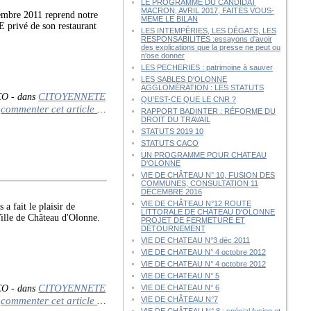
LE PROGRAMME DU CANDIDAT
MACRON, AVRIL 2017, FAITES VOUS-
bre 2011 reprend notre
MÊME LE BILAN
vé de son restaurant
LES INTEMPÉRIES, LES DÉGATS, LES
RESPONSABILITÉS :essayons d'avoir
des explications que la presse ne peut ou
n'ose donner
LES PECHERIES : patrimoine à sauver
LES SABLES D'OLONNE
AGGLOMÉRATION : LES STATUTS
CITOYENNETE
CO
-
dans
QU’EST-CE QUE LE CNR ?
commenter cet article
…
RAPPORT BADINTER : RÉFORME DU
DROIT DU TRAVAIL
STATUTS 2019 10
STATUTS CACO
UN PROGRAMME POUR CHATEAU
D'OLONNE
VIE DE CHÂTEAU N° 10, FUSION DES
COMMUNES, CONSULTATION 11
DÉCEMBRE 2016
VIE DE CHÂTEAU N°12 ROUTE
a fait le plaisir de
LITTORALE DE CHÂTEAU D'OLONNE
Ville de Château d'Olonne.
PROJET DE FERMETURE ET
DÉTOURNEMENT
VIE DE CHATEAU N°3 déc 2011
VIE DE CHATEAU N° 4 octobre 2012
VIE DE CHATEAU N° 4 octobre 2012
VIE DE CHATEAU N° 5
CITOYENNETE
CO
-
dans
VIE DE CHATEAU N° 6
commenter cet article
VIE DE CHÂTEAU N°7
…