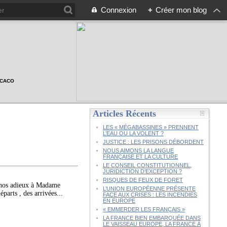
Connexion
+
Créer mon blog
n CACO
Articles Récents
LES « MÉGABASSINES » PRENNENT
L’EAU OU LA VOLENT ?
JUSTICE : LES PRISONS DÉBORDENT
NOUS AIMONS LA LANGUE
FRANÇAISE ET LA CULTURE
LE CONSEIL CONSTITUTIONNEL,
JURIDICTION D’EXCEPTION ?
RISQUES DE FEUX DE FORET
 nos adieux à Madame
L’UNION EUROPÉENNE PRÉSENTE
s , des arrivées...
FACE AUX CRISES : LES INCENDIES
EN EUROPE
« EMMERDER LES FRANÇAIS »
LA FRANCE BIEN EMBARQUÉE DANS
LE VAISSEAU EUROPE, LA FRANCE À