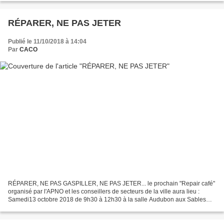
RÉPARER, NE PAS JETER
Publié le 11/10/2018 à 14:04
Par
CACO
RÉPARER, NE PAS GASPILLER, NE PAS JETER... le prochain "Repair café"
organisé par l'APNO et les conseillers de secteurs de la ville aura lieu :
Samedi13 octobre 2018 de 9h30 à 12h30 à la salle Audubon aux Sables
d'Olonne entrée libre Un mixer en panne,...