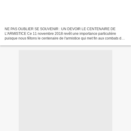
NE PAS OUBLIER SE SOUVENIR : UN DEVOIR LE CENTENAIRE DE
L'ARMISTICE Ce 11 novembre 2018 revêt une importance particulière
puisque nous fêtons le centenaire de l'armistice qui met fin aux combats de
cette première guerre mondiale qui fut la plus meurtrière...