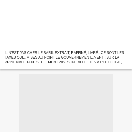
IL N'EST PAS CHER LE BARIL EXTRAIT, RAFFINÉ, LIVRÉ...CE SONT LES
TAXES QUI... MISES AU POINT LE GOUVERNEMENT...MENT : SUR LA
PRINCIPALE TAXE SEULEMENT 20% SONT AFFECTÉS À L’ÉCOLOGIE, LE
PRIX DE REVIENT DU PÉTROLE N'EST PAS SI CHER ! MAIS CE SONT
LES TAXES...