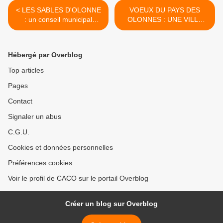
< LES SABLES D'OLONNE
VOEUX DU PAYS DES
: un conseil municipal
OLONNES : UNE VILLE
extraordinaire ce vendredi
UNIQUE LES SABLES
28 décembre 2018
D'OLONNE, PLUS DE
SOLIDARITÉ, PLUS DE
Hébergé par Overblog
RIGUEUR DANS LA
GESTION , DES PROJETS
Top articles
POUR DES PROGRÈS >
Pages
Contact
Signaler un abus
C.G.U.
Cookies et données personnelles
Préférences cookies
Voir le profil de CACO sur le portail Overblog
Créer un blog sur Overblog