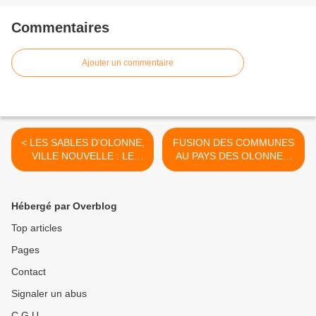
Commentaires
Ajouter un commentaire
< LES SABLES D'OLONNE,
FUSION DES COMMUNES
VILLE NOUVELLE : LE
AU PAYS DES OLONNES,
PREMIER CONSEIL
LE 2 JANVIER 2019 : LES
MUNICIPAL AURA LIEU LE
99 ÉLUS DOIVENT VOTER
MERCREDI 2 JANVIER
INTELLIGEMMENT ET
Hébergé par Overblog
2019
POUR >
Top articles
Pages
Contact
Signaler un abus
C.G.U.