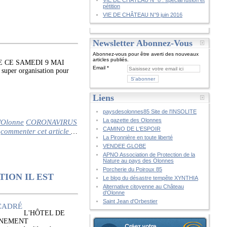
VIE DE CHÂTEAU N° 8 : spécial fusion et
pétition
VIE DE CHÂTEAU N°9 juin 2016
Newsletter Abonnez-Vous
Abonnez-vous pour être averti des nouveaux
articles publiés.
 CE SAMEDI 9 MAI
Email
super organisation pour
Liens
paysdesolonnes85 Site de l'INSOLITE
La gazette des Olonnes
d'Olonne
CORONAVIRUS
CAMINO DE L'ESPOIR
commenter cet article
…
La Pironnière en toute liberté
VENDEE GLOBE
APNO Association de Protection de la
Nature au pays des Olonnes
Porcherie du Poiroux 85
ION IL EST
Le blog du désastre tempête XYNTHIA
Alternative citoyenne au Château
d'Olonne
Saint Jean d'Orbestier
L'HÔTEL DE
INEMENT