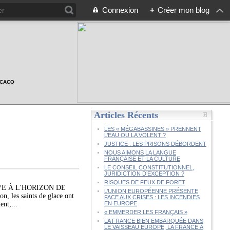
Connexion
+
Créer mon blog
n CACO
Articles Récents
LES « MÉGABASSINES » PRENNENT
L’EAU OU LA VOLENT ?
JUSTICE : LES PRISONS DÉBORDENT
NOUS AIMONS LA LANGUE
FRANÇAISE ET LA CULTURE
LE CONSEIL CONSTITUTIONNEL,
JURIDICTION D’EXCEPTION ?
RISQUES DE FEUX DE FORET
E À L'HORIZON DE
L’UNION EUROPÉENNE PRÉSENTE
es saints de glace ont
FACE AUX CRISES : LES INCENDIES
ent,...
EN EUROPE
« EMMERDER LES FRANÇAIS »
LA FRANCE BIEN EMBARQUÉE DANS
LE VAISSEAU EUROPE, LA FRANCE À