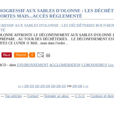
OGRESSIF AUX SABLES D'OLONNE : LES DÉCHÈT
ORTES MAIS...ACCÈS RÉGLEMENTÉ
D'OLONNE AFFRONTE LE DÉCONFINEMENT AUX SABLES D'OLONNE
 PRÉPARE...AU TOUR DES DÉCHÈTERIES... LE DÉCONFINEMENT EST
 CE LUNDI 11 MAI...mais dans l'ordre...
Repost
0
ENVIRONNEMENT
AGGLOMERATION
CORONAVIRUS
Les
CACO
-
dans
200
210
220
250
260
270
280
290
300
400
500
600
700
<<
<
230
231
232
233
234
235
236
237
239
240
>
>>
238
Top articles
Contact
Signaler un abus
C.G.U.
Cookies et don