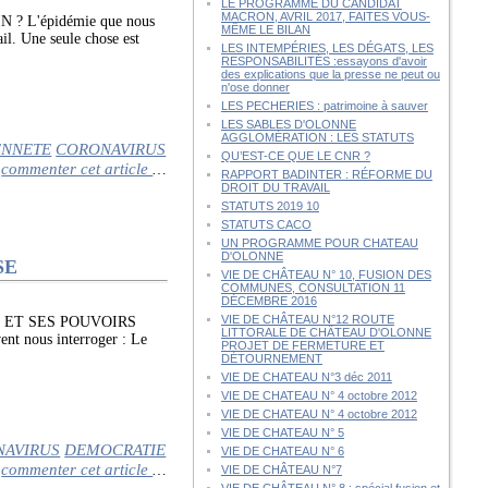
LE PROGRAMME DU CANDIDAT
MACRON, AVRIL 2017, FAITES VOUS-
 L'épidémie que nous
MÊME LE BILAN
il. Une seule chose est
LES INTEMPÉRIES, LES DÉGATS, LES
RESPONSABILITÉS :essayons d'avoir
des explications que la presse ne peut ou
n'ose donner
LES PECHERIES : patrimoine à sauver
LES SABLES D'OLONNE
AGGLOMÉRATION : LES STATUTS
ENNETE
CORONAVIRUS
QU’EST-CE QUE LE CNR ?
commenter cet article
…
RAPPORT BADINTER : RÉFORME DU
DROIT DU TRAVAIL
STATUTS 2019 10
STATUTS CACO
UN PROGRAMME POUR CHATEAU
D'OLONNE
SE
VIE DE CHÂTEAU N° 10, FUSION DES
COMMUNES, CONSULTATION 11
DÉCEMBRE 2016
VIE DE CHÂTEAU N°12 ROUTE
 ET SES POUVOIRS
LITTORALE DE CHÂTEAU D'OLONNE
t nous interroger : Le
PROJET DE FERMETURE ET
DÉTOURNEMENT
VIE DE CHATEAU N°3 déc 2011
VIE DE CHATEAU N° 4 octobre 2012
VIE DE CHATEAU N° 4 octobre 2012
VIE DE CHATEAU N° 5
NAVIRUS
DEMOCRATIE
VIE DE CHATEAU N° 6
commenter cet article
…
VIE DE CHÂTEAU N°7