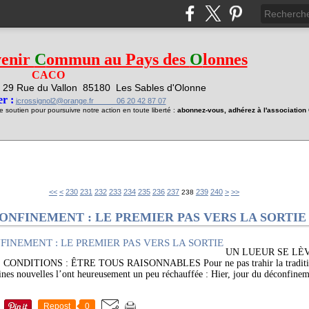
venir
C
ommun au Pays des
O
lonnes
CACO
29 Rue du Vallon
85180 Les Sables d'Olonne
1
r :
jcrossignol2@orange.fr 06 20 42 87 07
soutien pour poursuivre notre action en toute liberté :
abonnez-vous, adhérez à l'associatio
200
210
220
250
260
270
280
290
300
400
500
600
700
<<
<
230
231
232
233
234
235
236
237
239
240
>
>>
238
ONFINEMENT : LE PREMIER PAS VERS LA SORTIE
UN LUEUR SE LÈV
ITIONS : ÊTRE TOUS RAISONNABLES Pour ne pas trahir la tradition, l
ines nouvelles l’ont heureusement un peu réchauffée : Hier, jour du déconfinem
Repost
0