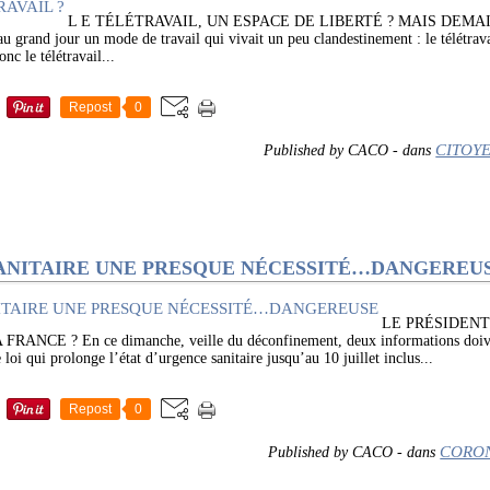
L E TÉLÉTRAVAIL, UN ESPACE DE LIBERTÉ ? MAIS DEMAIN ?
au grand jour un mode de travail qui vivait un peu clandestinement : le télétrava
nc le télétravail...
Repost
0
CITOY
Published by CACO
-
dans
ANITAIRE UNE PRESQUE NÉCESSITÉ…DANGEREU
LE PRÉSIDENT
CE ? En ce dimanche, veille du déconfinement, deux informations doiven
oi qui prolonge l’état d’urgence sanitaire jusqu’au 10 juillet inclus...
Repost
0
CORO
Published by CACO
-
dans