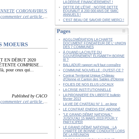
LA DÉRIVE FINANCIÈREMENT !
DETTE DE L’ÉTAT : NOTRE DETTE
ENNETE
CORONAVIRUS
ÉQUIVAUT À 200 000 ANS DE SMIC
ANNUELS !
commenter cet article
…
C’EST BEAU DE SAVOIR DIRE MERCI !
Pages
AGGLOMÉRATION LA CHARTE
ES MOEURS
DOCUMENT FONDATEUR DE L' UNION
DES 7 COMMUNES
À QUAND LA CHUTE DU
GOUVERNEMENT ÉLISABETH BORNE
IT EN DÉBUT 2020
III ?
ÉTENTE COMPRISE...
BALLADUR rapport qu'il faut connaître
 là, pour ceux qui...
COMMUNE NOUVELLE : QU'EST-CE ?
Contrat Territorial Unique Château
d'Olonne et Canton des Sables d'Olonne
FOLIES DE NOS ELUS LOCAUX
LA CRISE INSTITUTIONNELLE
LA PIRONNIERE EN LIBERTE bulletin
Published by CACO
février 2013
commenter cet article
…
LA VIE DE CHATEAU N° 1...en ligne
LE CONTRAT ENEDIS EDF ABONNÉ
"LE GRAND DÉBAT NATIONAL"
JUSQU'AU 15 MARS 2019 POUR Y
PARTICIPER
LE GRAND DÉBAT NATIONAL : LA
CHARTE DE BONNE CONDUITE LORS
DE LA RÉUNION