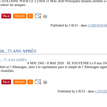
LONNE POUR CE LUNDI 11 MAI 2020 Principales mesures arrêtées à ce j
ontrer les attaques...
Repost
0
CORONAVI
Published by CACO
-
dans
020...75 ANS APRÈS
8 MAI 1945 / 8 MAI 2020 : SE SOUVENIR Le 8 mai 1945, 
 alliés et l’Allemagne, suite à la capitulation pure et simple de l’Allemagne signé
hostilités...
Repost
0
CITOY
Published by CACO
-
dans