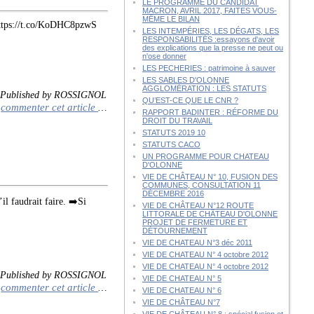
LE PROGRAMME DU CANDIDAT
MACRON, AVRIL 2017, FAITES VOUS-
MÊME LE BILAN
https://t.co/KoDHC8pzwS
LES INTEMPÉRIES, LES DÉGATS, LES
RESPONSABILITÉS :essayons d'avoir
des explications que la presse ne peut ou
n'ose donner
LES PECHERIES : patrimoine à sauver
LES SABLES D'OLONNE
AGGLOMÉRATION : LES STATUTS
Published by ROSSIGNOL
QU’EST-CE QUE LE CNR ?
commenter cet article
…
RAPPORT BADINTER : RÉFORME DU
DROIT DU TRAVAIL
STATUTS 2019 10
STATUTS CACO
UN PROGRAMME POUR CHATEAU
D'OLONNE
VIE DE CHÂTEAU N° 10, FUSION DES
COMMUNES, CONSULTATION 11
DÉCEMBRE 2016
l faudrait faire. ➡️Si
VIE DE CHÂTEAU N°12 ROUTE
LITTORALE DE CHÂTEAU D'OLONNE
PROJET DE FERMETURE ET
DÉTOURNEMENT
VIE DE CHATEAU N°3 déc 2011
VIE DE CHATEAU N° 4 octobre 2012
VIE DE CHATEAU N° 4 octobre 2012
Published by ROSSIGNOL
VIE DE CHATEAU N° 5
commenter cet article
…
VIE DE CHATEAU N° 6
VIE DE CHÂTEAU N°7