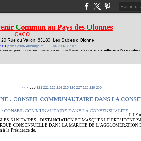
venir
C
ommun au Pays des
O
lonnes
CACO
29 Rue du Vallon
85180 Les Sables d'Olonne
1
r :
jcrossignol2@orange.fr 06 20 42 87 07
soutien pour poursuivre notre action en toute liberté :
abonnez-vous, adhérez à l'associatio
200
210
240
250
260
270
280
290
300
400
500
600
700
<<
<
221
222
223
224
225
226
227
228
229
230
>
>>
220
NNE : CONSEIL COMMUNAUTAIRE DANS LA CONS
LA S
GLES SANITAIRES : DISTANCIATION ET MASQUES LE PRÉSIDENT 
ARQUE CONSENSUELLE DANS LA MARCHE DE L’AGGLOMÉRATION 
à la Présidence de...