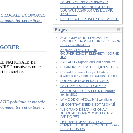
LA DÉRIVE FINANCIÈREMENT !
DETTE DE L’ÉTAT : NOTRE DETTE
ÉQUIVAUT À 200 000 ANS DE SMIC
ANNUELS !
E LOCALE
ECONOMIE
C’EST BEAU DE SAVOIR DIRE MERCI !
commenter cet article
…
Pages
AGGLOMÉRATION LA CHARTE
DOCUMENT FONDATEUR DE L' UNION
DES 7 COMMUNES
VIGORER
À QUAND LA CHUTE DU
GOUVERNEMENT ÉLISABETH BORNE
III ?
ÉE NATIONALE ET
BALLADUR rapport qu'il faut connaître
 Poursuivons notre
COMMUNE NOUVELLE : QU'EST-CE ?
ctions sociales
Contrat Territorial Unique Château
d'Olonne et Canton des Sables d'Olonne
FOLIES DE NOS ELUS LOCAUX
LA CRISE INSTITUTIONNELLE
LA PIRONNIERE EN LIBERTE bulletin
février 2013
LA VIE DE CHATEAU N° 1...en ligne
ATIE
politique et morale
LE CONTRAT ENEDIS EDF ABONNÉ
commenter cet article
…
"LE GRAND DÉBAT NATIONAL"
JUSQU'AU 15 MARS 2019 POUR Y
PARTICIPER
LE GRAND DÉBAT NATIONAL : LA
CHARTE DE BONNE CONDUITE LORS
DE LA RÉUNION