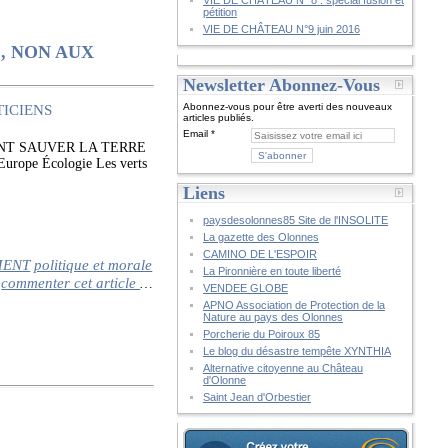
VIE DE CHÂTEAU N° 8 : spécial fusion et
pétition
VIE DE CHÂTEAU N°9 juin 2016
, NON AUX
Newsletter Abonnez-Vous
Abonnez-vous pour être averti des nouveaux
articles publiés.
Email
ENT SAUVER LA TERRE
pe Écologie Les verts
Liens
paysdesolonnes85 Site de l'INSOLITE
La gazette des Olonnes
CAMINO DE L'ESPOIR
MENT
politique et morale
La Pironnière en toute liberté
commenter cet article
…
VENDEE GLOBE
APNO Association de Protection de la
Nature au pays des Olonnes
Porcherie du Poiroux 85
Le blog du désastre tempête XYNTHIA
Alternative citoyenne au Château
d'Olonne
Saint Jean d'Orbestier