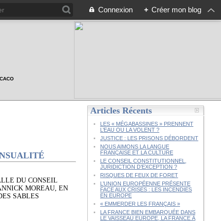
Connexion
+
Créer mon blog
n CACO
Articles Récents
LES « MÉGABASSINES » PRENNENT
L’EAU OU LA VOLENT ?
JUSTICE : LES PRISONS DÉBORDENT
NOUS AIMONS LA LANGUE
FRANÇAISE ET LA CULTURE
ENSUALITÉ
LE CONSEIL CONSTITUTIONNEL,
JURIDICTION D’EXCEPTION ?
RISQUES DE FEUX DE FORET
ALLE DU CONSEIL
L’UNION EUROPÉENNE PRÉSENTE
YANNICK MOREAU, EN
FACE AUX CRISES : LES INCENDIES
DES SABLES
EN EUROPE
« EMMERDER LES FRANÇAIS »
LA FRANCE BIEN EMBARQUÉE DANS
LE VAISSEAU EUROPE, LA FRANCE À