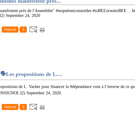
beilles manifestent près...
s manifestent près de l'Assemblée" #stopnéonicotinoïdes #toBEEornottoBEE… 
 September 24, 2020
Repost
0
Les propositions de L....
ositions de L. Vacher pour financer la #dépendance vont à l’inverse de ce qu’i
SIGNOL32) September 24, 2020
Repost
0