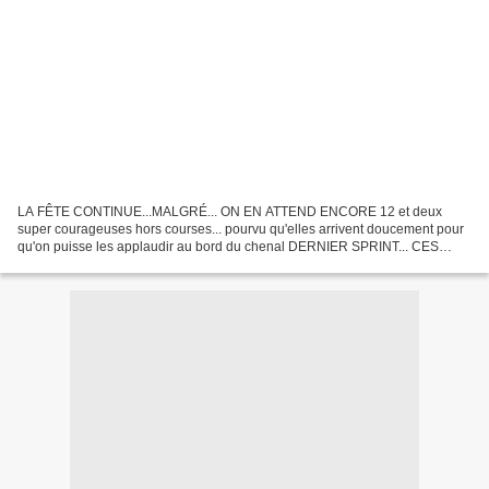
LA FÊTE CONTINUE...MALGRÉ... ON EN ATTEND ENCORE 12 et deux
super courageuses hors courses... pourvu qu'elles arrivent doucement pour
qu'on puisse les applaudir au bord du chenal DERNIER SPRINT... CES
PONTONS, JETÉES ET QUAIS (presque) VIDES UN SAMEDI...