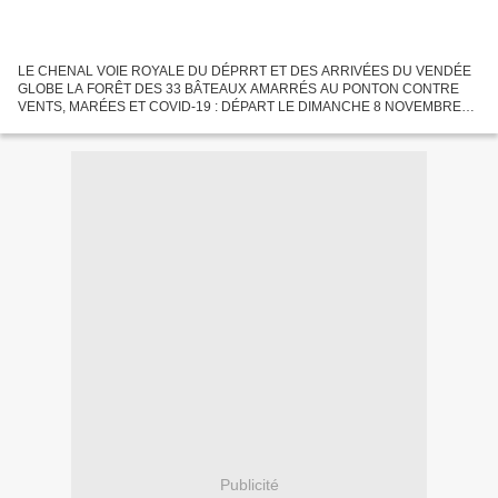
LE CHENAL VOIE ROYALE DU DÉPRRT ET DES ARRIVÉES DU VENDÉE
GLOBE LA FORÊT DES 33 BÂTEAUX AMARRÉS AU PONTON CONTRE
VENTS, MARÉES ET COVID-19 : DÉPART LE DIMANCHE 8 NOVEMBRE
2020 13 HEURES 03 Ils sont 33 candidats skippers qui ont franchi toutes les
étapes...
Publicité