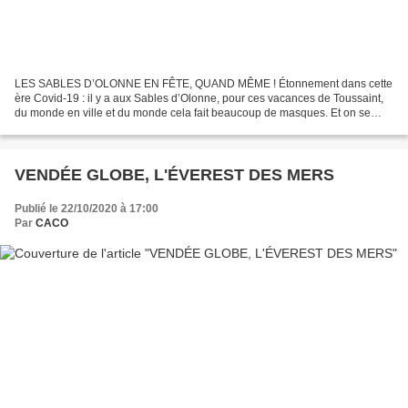
LES SABLES D’OLONNE EN FÊTE, QUAND MÊME ! Étonnement dans cette
ère Covid-19 : il y a aux Sables d’Olonne, pour ces vacances de Toussaint,
du monde en ville et du monde cela fait beaucoup de masques. Et on se
prend à méditer…et si l’édition 2020 2021...
VENDÉE GLOBE, L'ÉVEREST DES MERS
Publié le 22/10/2020 à 17:00
Par
CACO