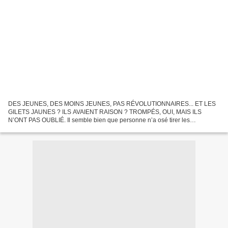
DES JEUNES, DES MOINS JEUNES, PAS RÉVOLUTIONNAIRES... ET LES
GILETS JAUNES ? ILS AVAIENT RAISON ? TROMPÉS, OUI, MAIS ILS
N’ONT PAS OUBLIÉ. Il semble bien que personne n’a osé tirer les
conclusions des 2 millions de personnes qui ont participé au Grand...