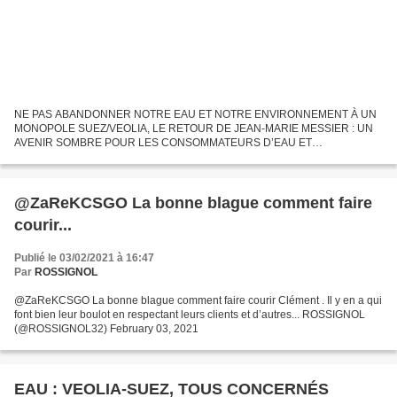
NE PAS ABANDONNER NOTRE EAU ET NOTRE ENVIRONNEMENT À UN
MONOPOLE SUEZ/VEOLIA, LE RETOUR DE JEAN-MARIE MESSIER : UN
AVENIR SOMBRE POUR LES CONSOMMATEURS D’EAU ET
L’ENVIRONNEMENT SUITE de https://www.olonnes.com/2021/02/eau-
veolia-suez-tous-concernes.html...
@ZaReKCSGO La bonne blague comment faire
courir...
Publié le 03/02/2021 à 16:47
Par
ROSSIGNOL
@ZaReKCSGO La bonne blague comment faire courir Clément . Il y en a qui
font bien leur boulot en respectant leurs clients et d’autres... ROSSIGNOL
(@ROSSIGNOL32) February 03, 2021
EAU : VEOLIA-SUEZ, TOUS CONCERNÉS