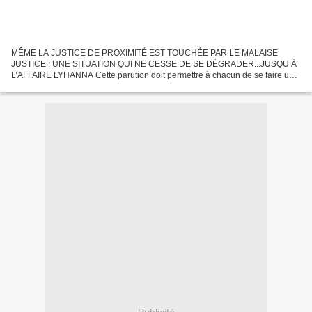
MÊME LA JUSTICE DE PROXIMITÉ EST TOUCHÉE PAR LE MALAISE
JUSTICE : UNE SITUATION QUI NE CESSE DE SE DÉGRADER...JUSQU’À
L’AFFAIRE LYHANNA Cette parution doit permettre à chacun de se faire une
opinion sur le danger qui menace un Pays quand son peuple et...
Publicité