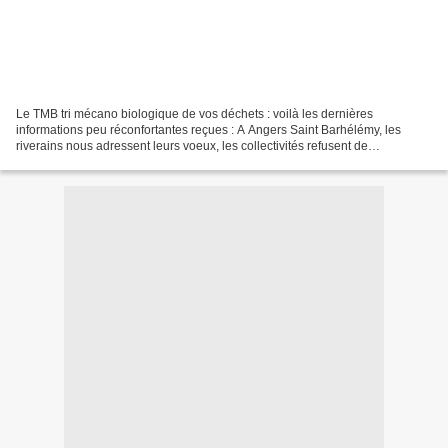
Le TMB tri mécano biologique de vos déchets : voilà les dernières
informations peu réconfortantes reçues : A Angers Saint Barhélémy, les
riverains nous adressent leurs voeux, les collectivités refusent de
réceptionner les travaux depuis 4 ans de ce BIOPOLE...