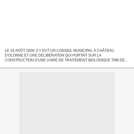
LE 18 AOÛT 2008, Il Y EUT UN CONSEIL MUNICIPAL À CHÂTEAU
D'OLONNE ET UNE DÉLIBÉRATION QUI PORTAIT SUR LA
CONSTRUCTION D'UNE USINE DE TRAITEMENT BIOLOGIQUE TMB DES
"DÉCHETS MÉNAGERS" SUR LE SITE DU TAFFENEAU À CHÂTEAU
D'OLONNE 32 millions d'euros à la...