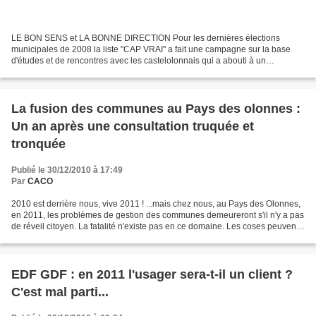
LE BON SENS et LA BONNE DIRECTION Pour les dernières élections
municipales de 2008 la liste "CAP VRAI" a fait une campagne sur la base
d'études et de rencontres avec les castelolonnais qui a abouti à un
document présentant plus de "85 propositions" Celles-ci...
La fusion des communes au Pays des olonnes :
Un an après une consultation truquée et
tronquée
Publié le 30/12/2010 à 17:49
Par
CACO
2010 est derrière nous, vive 2011 ! ...mais chez nous, au Pays des Olonnes,
en 2011, les problèmes de gestion des communes demeureront s'il n'y a pas
de réveil citoyen. La fatalité n'existe pas en ce domaine. Les coses peuvent
et doivent changer. Poursuivons...
EDF GDF : en 2011 l'usager sera-t-il un client ?
C'est mal parti...