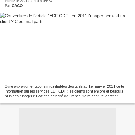
Publié le 28/12/2010 à 09:24
Par
CACO
Suite aux augmentations injustifiables des tarifs au 1er janvier 2011 cette
information sur les services EDF GDF : les clients sont encore et toujours
plus des "usagers" Gaz et électricité de France : la relation "clients" en
question publié le 22.12.2010...