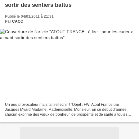
sortir des sentiers battus
Publié le 04/01/2011 à 21:31
Par
CACO
Un peu provocateur mais fait réfléchir ! "Objet : FW: Atout France par
Jacques Myard Madame, Mademoiselle, Monsieur, En ce début d’année,
chacun exprime des vœux de bonheur, de prospérité et de santé à toutes
celles et tous ceux qui lui sont chers. Ce...