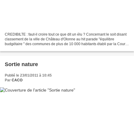
CREDIBILTE : faut-il croire tout ce que dit un élu ? Concernant le soit disant
classement de la ville de Château d'Olonne au hit parade "équilibre
budgétaire " des communes de plus de 10 000 habitants établi par la Cour
des Comptes. nous apportons la...
Sortie nature
Publié le 23/01/2011 à 10:45
Par
CACO