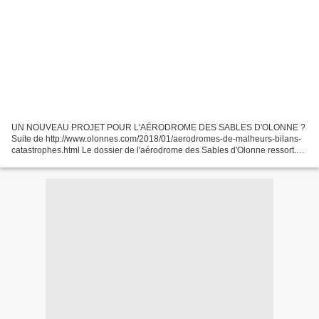
UN NOUVEAU PROJET POUR L'AÉRODROME DES SABLES D'OLONNE ?
Suite de http://www.olonnes.com/2018/01/aerodromes-de-malheurs-bilans-
catastrophes.html Le dossier de l'aérodrome des Sables d'Olonne ressort.
Maintenant après une courte pause le couvert est remis....