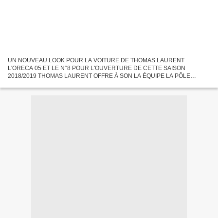
UN NOUVEAU LOOK POUR LA VOITURE DE THOMAS LAURENT
L'ORECA 05 ET LE N°8 POUR L'OUVERTURE DE CETTE SAISON
2018/2019 THOMAS LAURENT OFFRE À SON LA ÉQUIPE LA PÔLE
POSITION Sur le circuit de BURIRAM, en Thaïlande, Thomas Laurent débute
on ne peut mieux :...