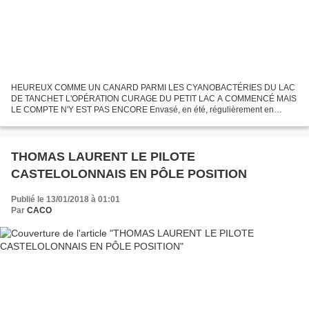
HEUREUX COMME UN CANARD PARMI LES CYANOBACTÉRIES DU LAC
DE TANCHET L'OPÉRATION CURAGE DU PETIT LAC A COMMENCÉ MAIS
LE COMPTE N'Y EST PAS ENCORE Envasé, en été, régulièrement en
pollué, le petit lac qui jouxte le ZOO des Sables d'Olonne est en cours de...
THOMAS LAURENT LE PILOTE
CASTELOLONNAIS EN PÔLE POSITION
Publié le 13/01/2018 à 01:01
Par
CACO