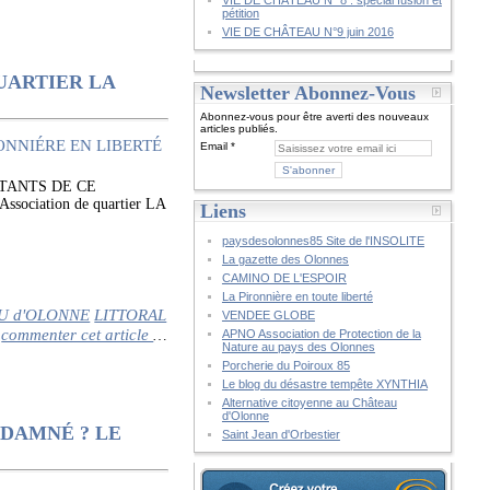
VIE DE CHÂTEAU N° 8 : spécial fusion et
pétition
VIE DE CHÂTEAU N°9 juin 2016
UARTIER LA
Newsletter Abonnez-Vous
Abonnez-vous pour être averti des nouveaux
articles publiés.
Email
TANTS DE CE
ciation de quartier LA
Liens
paysdesolonnes85 Site de l'INSOLITE
La gazette des Olonnes
CAMINO DE L'ESPOIR
La Pironnière en toute liberté
U d'OLONNE
LITTORAL
VENDEE GLOBE
commenter cet article
…
APNO Association de Protection de la
Nature au pays des Olonnes
Porcherie du Poiroux 85
Le blog du désastre tempête XYNTHIA
Alternative citoyenne au Château
d'Olonne
NDAMNÉ ? LE
Saint Jean d'Orbestier