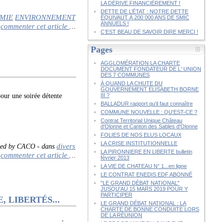
LA DÉRIVE FINANCIÈREMENT !
DETTE DE L’ÉTAT : NOTRE DETTE
MIE
ENVIRONNEMENT
ÉQUIVAUT À 200 000 ANS DE SMIC
ANNUELS !
commenter cet article
…
C’EST BEAU DE SAVOIR DIRE MERCI !
Pages
AGGLOMÉRATION LA CHARTE
DOCUMENT FONDATEUR DE L' UNION
DES 7 COMMUNES
À QUAND LA CHUTE DU
GOUVERNEMENT ÉLISABETH BORNE
r une soirée détente
III ?
BALLADUR rapport qu'il faut connaître
COMMUNE NOUVELLE : QU'EST-CE ?
Contrat Territorial Unique Château
d'Olonne et Canton des Sables d'Olonne
FOLIES DE NOS ELUS LOCAUX
LA CRISE INSTITUTIONNELLE
divers
hed by CACO
-
dans
LA PIRONNIERE EN LIBERTE bulletin
commenter cet article
…
février 2013
LA VIE DE CHATEAU N° 1...en ligne
LE CONTRAT ENEDIS EDF ABONNÉ
"LE GRAND DÉBAT NATIONAL"
JUSQU'AU 15 MARS 2019 POUR Y
PARTICIPER
 LIBERTÉS...
LE GRAND DÉBAT NATIONAL : LA
CHARTE DE BONNE CONDUITE LORS
DE LA RÉUNION