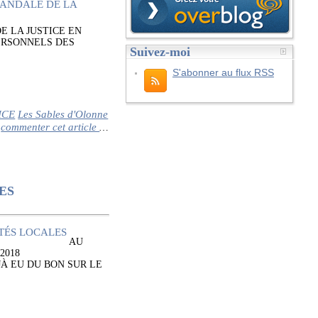
E LA JUSTICE EN
ERSONNELS DES
Suivez-moi
S'abonner au flux RSS
ICE
Les Sables d'Olonne
commenter cet article
…
ES
AU
2018
À EU DU BON SUR LE