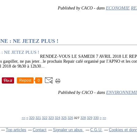
ECONOMIE
RE
Published by CACO
-
dans
E : NE JETEZ PLUS !
RENDEZ-VOUS LE SAMEDI 7 AVRIL 2018 LE RE
spiller, ne pas jeter...le prochain Repair café organisé par l'APNO et les cons
ril 2018 de 9h30 à 12h30...
Repost
0
ENVIRONNEM
Published by CACO
-
dans
300
310
340
350
360
370
380
390
400
500
600
700
<<
<
320
321
322
323
324
325
326
328
329
330
>
>>
327
Top articles
Contact
Signaler un abus
C.G.U.
Cookies et don