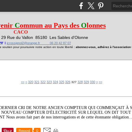
venir
C
ommun au Pays des
O
lonnes
CACO
29 Rue du Vallon
85180 Les Sables d'Olonne
1
r :
jcrossignol2@orange.fr 06 20 42 87 07
soutien pour poursuivre notre action en toute liberté :
abonnez-vous, adhérez à l'associatio
300
310
340
350
360
370
380
390
400
500
600
700
<<
<
320
321
322
323
324
325
326
328
329
330
>
>>
327
DERNIER CRI DE NOTRE ANCIEN COMPTEUR QUI COMMENÇAIT À 
 NOUVEAU COMPTEUR D'ÉLECTRICITÉ SUR LEQUEL ON DIT TOUT
 avons fait part de nos interrogations et de cette étonnante obligation..
Repost
0