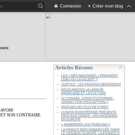
Connexion
+
Créer mon blog
n CACO
Articles Récents
LES « MÉGABASSINES » PRENNENT
L’EAU OU LA VOLENT ?
JUSTICE : LES PRISONS DÉBORDENT
NOUS AIMONS LA LANGUE
FRANÇAISE ET LA CULTURE
LE CONSEIL CONSTITUTIONNEL,
JURIDICTION D’EXCEPTION ?
RISQUES DE FEUX DE FORET
SAVOIR
L’UNION EUROPÉENNE PRÉSENTE
 ET SON CONTRAIRE
FACE AUX CRISES : LES INCENDIES
.
EN EUROPE
« EMMERDER LES FRANÇAIS »
LA FRANCE BIEN EMBARQUÉE DANS
LE VAISSEAU EUROPE, LA FRANCE À