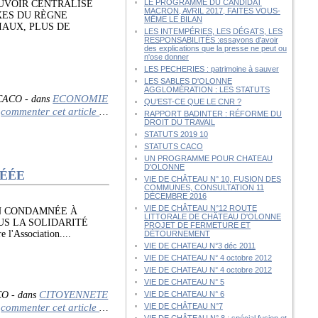
LE PROGRAMME DU CANDIDAT
UVOIR CENTRALISÉ
MACRON, AVRIL 2017, FAITES VOUS-
OXES DU RÈGNE
MÊME LE BILAN
IAUX, PLUS DE
LES INTEMPÉRIES, LES DÉGATS, LES
RESPONSABILITÉS :essayons d'avoir
des explications que la presse ne peut ou
n'ose donner
LES PECHERIES : patrimoine à sauver
LES SABLES D'OLONNE
AGGLOMÉRATION : LES STATUTS
ECONOMIE
 CACO
-
dans
QU’EST-CE QUE LE CNR ?
commenter cet article
…
RAPPORT BADINTER : RÉFORME DU
DROIT DU TRAVAIL
STATUTS 2019 10
STATUTS CACO
UN PROGRAMME POUR CHATEAU
D'OLONNE
RÉÉE
VIE DE CHÂTEAU N° 10, FUSION DES
COMMUNES, CONSULTATION 11
DÉCEMBRE 2016
VIE DE CHÂTEAU N°12 ROUTE
N CONDAMNÉE À
LITTORALE DE CHÂTEAU D'OLONNE
US LA SOLIDARITÉ
PROJET DE FERMETURE ET
e l'Association....
DÉTOURNEMENT
VIE DE CHATEAU N°3 déc 2011
VIE DE CHATEAU N° 4 octobre 2012
VIE DE CHATEAU N° 4 octobre 2012
VIE DE CHATEAU N° 5
CITOYENNETE
CO
-
dans
VIE DE CHATEAU N° 6
commenter cet article
VIE DE CHÂTEAU N°7
…