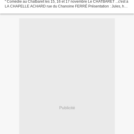
" Comédie au Chatbaret les 15, 16 et 17 novembre Le CHATBARET ...c'est à
LA CHAPELLE ACHARD rue du Chanoine FERRÉ Présentation : Jules, huit
mois, est un enfant chanceux. Il a une maman...
Publicité