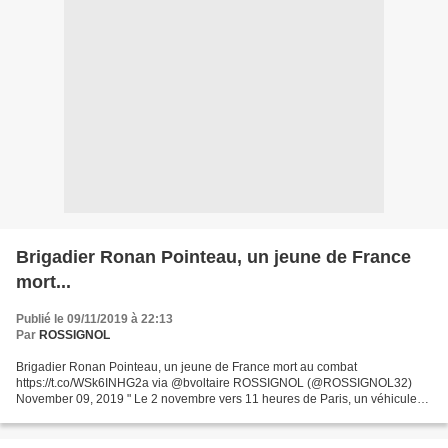
Brigadier Ronan Pointeau, un jeune de France
mort...
Publié le 09/11/2019 à 22:13
Par
ROSSIGNOL
Brigadier Ronan Pointeau, un jeune de France mort au combat
https://t.co/WSk6INHG2a via @bvoltaire ROSSIGNOL (@ROSSIGNOL32)
November 09, 2019 " Le 2 novembre vers 11 heures de Paris, un véhicule
blindé léger de la force Barkhane engagé dans une opération...