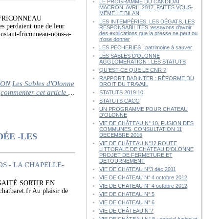
LE PROGRAMME DU CANDIDAT
MACRON, AVRIL 2017, FAITES VOUS-
MÊME LE BILAN
FRICONNEAU
LES INTEMPÉRIES, LES DÉGATS, LES
perdaient une de leur
RESPONSABILITÉS :essayons d'avoir
nstant-friconneau-nous-a-
des explications que la presse ne peut ou
n'ose donner
LES PECHERIES : patrimoine à sauver
LES SABLES D'OLONNE
AGGLOMÉRATION : LES STATUTS
QU’EST-CE QUE LE CNR ?
RAPPORT BADINTER : RÉFORME DU
ION
Les Sables d'Olonne
DROIT DU TRAVAIL
commenter cet article
…
STATUTS 2019 10
STATUTS CACO
UN PROGRAMME POUR CHATEAU
D'OLONNE
VIE DE CHÂTEAU N° 10, FUSION DES
COMMUNES, CONSULTATION 11
DÉE -LES
DÉCEMBRE 2016
VIE DE CHÂTEAU N°12 ROUTE
LITTORALE DE CHÂTEAU D'OLONNE
PROJET DE FERMETURE ET
DÉTOURNEMENT
VIE DE CHATEAU N°3 déc 2011
VIE DE CHATEAU N° 4 octobre 2012
AITÉ SORTIR EN
VIE DE CHATEAU N° 4 octobre 2012
tbaret.fr Au plaisir de
VIE DE CHATEAU N° 5
VIE DE CHATEAU N° 6
VIE DE CHÂTEAU N°7