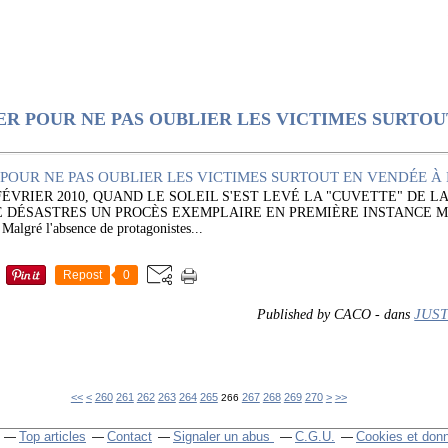
ER POUR NE PAS OUBLIER LES VICTIMES SURTOU
FÉVRIER 2010, QUAND LE SOLEIL S'EST LEVÉ LA "CUVETTE" DE L
DE DÉSASTRES UN PROCÈS EXEMPLAIRE EN PREMIÈRE INSTANCE M
ré l'absence de protagonistes...
Repost
0
JUST
Published by CACO
-
dans
200
210
220
230
240
250
280
290
300
400
500
600
700
<<
<
260
261
262
263
264
265
267
268
269
270
>
>>
266
Top articles
Contact
Signaler un abus
C.G.U.
Cookies et don