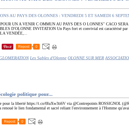
S POUR UN A VENIR C OMMUN AU PAYS DES O LONNES" CACO SER
 D'OLONNE INVITATION Un Pays fort et convivial est caractérisé par 
 : LA VENDÉE,...
Repost
0
GLOMERATION
Les Sables d'Olonne
OLONNE SUR MER
ASSOCIATI
ologie politique pour...
ique pour la liberté https://t.co/0IuXw3ti6V via @Contrepoints ROSSIGNOL
renoué le lien fondamental et sacré reliant l'environnement à l'Homme qu'avaie
Repost
0