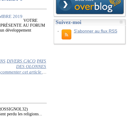
VOTRE
Suivez-moi
A PRÉSENTE AU FORUM
un développement
S'abonner au flux RSS
ONS
DIVERS CACO
PAYS
DES OLONNES
commenter cet article
…
 (@ROSSIGNOL32)
nt perdu les religions...