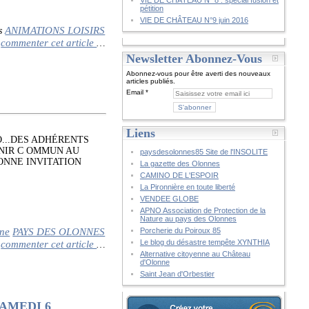
VIE DE CHÂTEAU N° 8 : spécial fusion et
pétition
VIE DE CHÂTEAU N°9 juin 2016
ANIMATIONS LOISIRS
s
commenter cet article
…
Newsletter Abonnez-Vous
Abonnez-vous pour être averti des nouveaux
articles publiés.
Email
Liens
O...DES ADHÉRENTS
ENIR C OMMUN AU
paysdesolonnes85 Site de l'INSOLITE
ONNE INVITATION
La gazette des Olonnes
CAMINO DE L'ESPOIR
La Pironnière en toute liberté
VENDEE GLOBE
APNO Association de Protection de la
Nature au pays des Olonnes
nne
PAYS DES OLONNES
Porcherie du Poiroux 85
commenter cet article
Le blog du désastre tempête XYNTHIA
…
Alternative citoyenne au Château
d'Olonne
Saint Jean d'Orbestier
SAMEDI 6