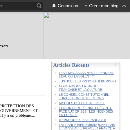
Connexion
+
Créer mon blog
n CACO
Articles Récents
LES « MÉGABASSINES » PRENNENT
L’EAU OU LA VOLENT ?
JUSTICE : LES PRISONS DÉBORDENT
NOUS AIMONS LA LANGUE
FRANÇAISE ET LA CULTURE
LE CONSEIL CONSTITUTIONNEL,
JURIDICTION D’EXCEPTION ?
RISQUES DE FEUX DE FORET
 PROTECTION DES
L’UNION EUROPÉENNE PRÉSENTE
 GOUVERNEMENT ET
FACE AUX CRISES : LES INCENDIES
l y a un problème,...
EN EUROPE
« EMMERDER LES FRANÇAIS »
LA FRANCE BIEN EMBARQUÉE DANS
LE VAISSEAU EUROPE, LA FRANCE À