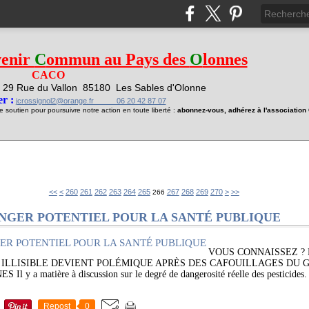
venir
C
ommun au Pays des
O
lonnes
CACO
29 Rue du Vallon
85180 Les Sables d'Olonne
1
r :
jcrossignol2@orange.fr 06 20 42 87 07
soutien pour poursuivre notre action en toute liberté :
abonnez-vous, adhérez à l'associatio
200
210
220
230
240
250
280
290
300
400
500
600
700
<<
<
260
261
262
263
264
265
267
268
269
270
>
>>
266
ANGER POTENTIEL POUR LA SANTÉ PUBLIQUE
VOUS CONNAISSEZ ?
T ILLISIBLE DEVIENT POLÉMIQUE APRÈS DES CAFOUILLAGES DU
a matière à discussion sur le degré de dangerosité réelle des pesticides. I
Repost
0