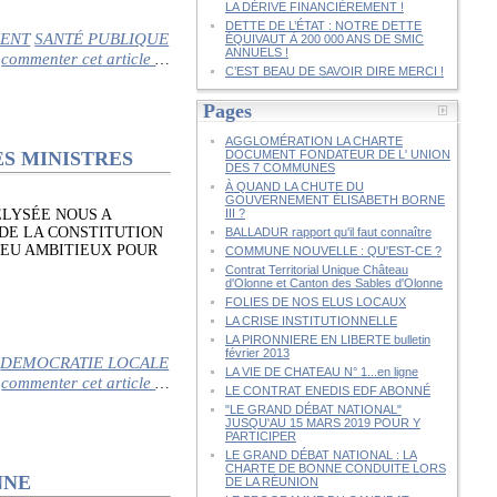
LA DÉRIVE FINANCIÈREMENT !
DETTE DE L’ÉTAT : NOTRE DETTE
ENT
SANTÉ PUBLIQUE
ÉQUIVAUT À 200 000 ANS DE SMIC
ANNUELS !
commenter cet article
…
C’EST BEAU DE SAVOIR DIRE MERCI !
Pages
AGGLOMÉRATION LA CHARTE
ES MINISTRES
DOCUMENT FONDATEUR DE L' UNION
DES 7 COMMUNES
À QUAND LA CHUTE DU
GOUVERNEMENT ÉLISABETH BORNE
ÉLYSÉE NOUS A
III ?
DE LA CONSTITUTION
BALLADUR rapport qu'il faut connaître
PEU AMBITIEUX POUR
COMMUNE NOUVELLE : QU'EST-CE ?
Contrat Territorial Unique Château
d'Olonne et Canton des Sables d'Olonne
FOLIES DE NOS ELUS LOCAUX
LA CRISE INSTITUTIONNELLE
LA PIRONNIERE EN LIBERTE bulletin
février 2013
DEMOCRATIE LOCALE
LA VIE DE CHATEAU N° 1...en ligne
commenter cet article
…
LE CONTRAT ENEDIS EDF ABONNÉ
"LE GRAND DÉBAT NATIONAL"
JUSQU'AU 15 MARS 2019 POUR Y
PARTICIPER
LE GRAND DÉBAT NATIONAL : LA
CHARTE DE BONNE CONDUITE LORS
NNE
DE LA RÉUNION