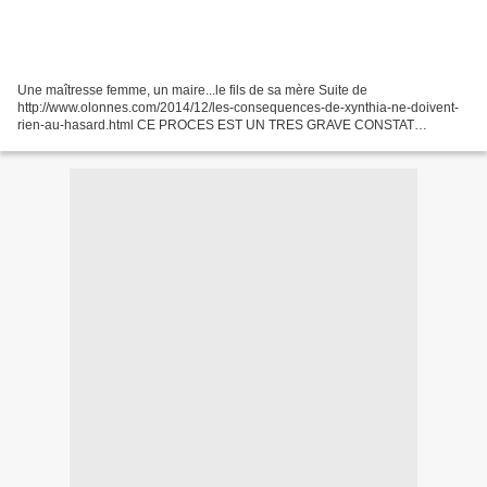
Une maîtresse femme, un maire...le fils de sa mère Suite de
http://www.olonnes.com/2014/12/les-consequences-de-xynthia-ne-doivent-
rien-au-hasard.html CE PROCES EST UN TRES GRAVE CONSTAT
D'ECHEC : les préfets successifs de 2000 à 2010 n'ont pas été à la...