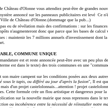
e Château d'Olonne vous attendiez peut-être de grandes nouv
ystère annoncé sur les panneaux publicitaires est levé Ce n'é
la Ville de Château d'Olonne.(dommage que la pub...)
pas eu de révélation mais des confirmations : sur les finance
impôts n'augmenteront donc que parce que les bases de calcul
ses : maintenir les 7 millions annuels d'investissement dont l
rt.
TABLE, COMMUNE UNIQUE
a mandature est et reste annoncée peut-être avec un peu plus d
e terme est dans le texte) des trois communes en une "commune
 son maire campent sur les conditions posées aux deux autres
é sous le tapis, ou différé au jour d'après la fusion
", Il est qu
is d'un projet castelolonnais...attention ! projet castelolonna
s. Cette formule crée un flou artistique et dangereux pour la
xplication sur la nouvelle mairie que nous reprenons dans le tex
ction ou incohérence entre la nécessité de réinstaller notre mai