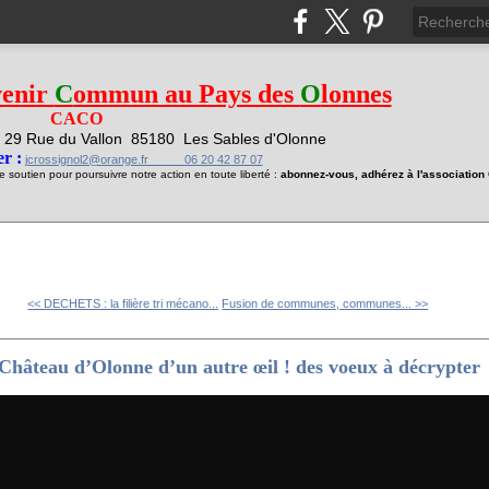
venir
C
ommun au Pays des
O
lonnes
CACO
29 Rue du Vallon
85180 Les Sables d'Olonne
1
r :
jcrossignol2@orange.fr 06 20 42 87 07
soutien pour poursuivre notre action en toute liberté :
abonnez-vous, adhérez à l'associatio
<< DECHETS : la filière tri mécano...
Fusion de communes, communes... >>
hâteau d’Olonne d’un autre œil ! des voeux à décrypter