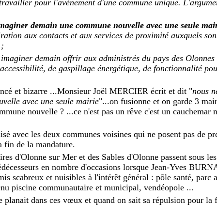
e travailler pour l'avènement d'une commune unique. L'argumen
imaginer demain une commune nouvelle avec une seule mai
iration aux contacts et aux services de proximité auxquels so
 ;
imaginer demain offrir aux administrés du pays des Olonnes 
ccessibilité, de gaspillage énergétique, de fonctionnalité pou
ncé et bizarre ...Monsieur Joël MERCIER écrit et dit "
nous n
elle avec une seule mairie
"...on fusionne et on garde 3 mair
mmune nouvelle ? ...ce n'est pas un rêve c'est un cauchemar
aisé avec les deux communes voisines qui ne posent pas de pré
 fin de la mandature.
res d'Olonne sur Mer et des Sables d'Olonne passent sous les
prédécesseurs en nombre d'occasions lorsque Jean-Yves BURNA
s scabreux et nuisibles à l'intérêt général : pôle santé, parc 
nu piscine communautaire et municipal, vendéopole ...
 planait dans ces vœux et quand on sait sa répulsion pour la f