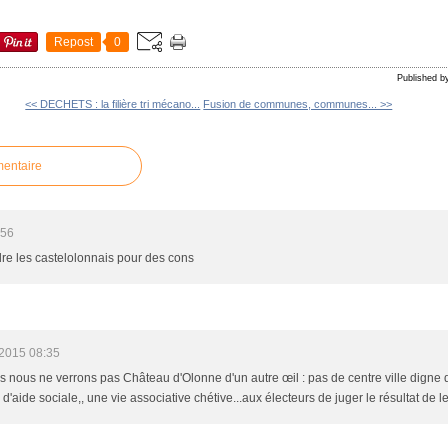
Repost
0
Published 
<< DECHETS : la filière tri mécano...
Fusion de communes, communes... >>
mentaire
:56
ndre les castelolonnais pour des cons
/2015 08:35
s nous ne verrons pas Château d'Olonne d'un autre œil : pas de centre ville digne 
 d'aide sociale,, une vie associative chétive...aux électeurs de juger le résultat de l