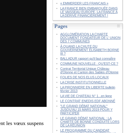
« EMMERDER LES FRANÇAIS »
LA FRANCE BIEN EMBARQUÉE DANS
LE VAISSEAU EUROPE, LA FRANCE À
LA DÉRIVE FINANCIÈREMENT !
Pages
AGGLOMÉRATION LA CHARTE
DOCUMENT FONDATEUR DE L' UNION
DES 7 COMMUNES
À QUAND LA CHUTE DU
GOUVERNEMENT ÉLISABETH BORNE
III ?
BALLADUR rapport qu'il faut connaître
COMMUNE NOUVELLE : QU'EST-CE ?
Contrat Territorial Unique Château
d'Olonne et Canton des Sables d'Olonne
FOLIES DE NOS ELUS LOCAUX
LA CRISE INSTITUTIONNELLE
LA PIRONNIERE EN LIBERTE bulletin
février 2013
LA VIE DE CHATEAU N° 1...en ligne
LE CONTRAT ENEDIS EDF ABONNÉ
"LE GRAND DÉBAT NATIONAL"
JUSQU'AU 15 MARS 2019 POUR Y
PARTICIPER
LE GRAND DÉBAT NATIONAL : LA
CHARTE DE BONNE CONDUITE LORS
ient les vœux suspens
DE LA RÉUNION
LE PROGRAMME DU CANDIDAT