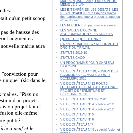
MACRON, AVRIL 2017, FAITES VOUS-
MÊME LE BILAN
elles.
LES INTEMPÉRIES, LES DÉGATS, LES
RESPONSABILITÉS :essayons d'avoir
des explications que la presse ne peut ou
tait qu'un petit scoop
n'ose donner
LES PECHERIES : patrimoine à sauver
LES SABLES D'OLONNE
s pas de hausse des
AGGLOMÉRATION : LES STATUTS
 vont augmenter.
QU’EST-CE QUE LE CNR ?
RAPPORT BADINTER : RÉFORME DU
a nouvelle mairie aura
DROIT DU TRAVAIL
STATUTS 2019 10
STATUTS CACO
UN PROGRAMME POUR CHATEAU
D'OLONNE
VIE DE CHÂTEAU N° 10, FUSION DES
e "conviction pour
COMMUNES, CONSULTATION 11
DÉCEMBRE 2016
 unique" (sic dans le
VIE DE CHÂTEAU N°12 ROUTE
LITTORALE DE CHÂTEAU D'OLONNE
PROJET DE FERMETURE ET
 maires. "
Rien ne
DÉTOURNEMENT
estion d'un projet
VIE DE CHATEAU N°3 déc 2011
VIE DE CHATEAU N° 4 octobre 2012
is ou projet fait et
VIE DE CHATEAU N° 4 octobre 2012
 fusion elle-même.
VIE DE CHATEAU N° 5
te publié :
VIE DE CHATEAU N° 6
VIE DE CHÂTEAU N°7
rie à neuf et le
VIE DE CHÂTEAU N° 8 : spécial fusion et