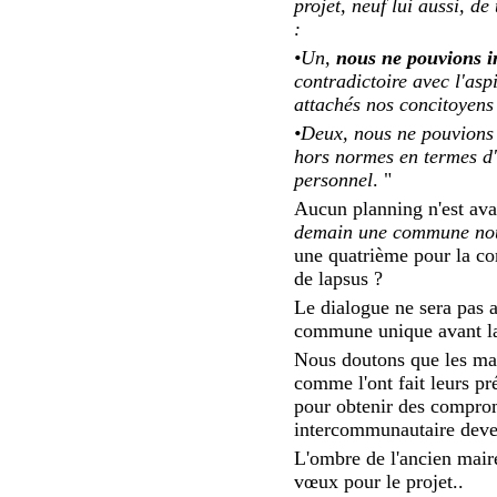
projet, neuf lui aussi, d
:
•Un,
nous ne pouvions 
contradictoire avec l'asp
attachés nos concitoyens
•Deux, nous ne pouvions 
hors normes en termes d'a
personnel
. "
Aucun planning n'est ava
demain une commune nouv
une quatrième pour la co
de lapsus ?
Le dialogue ne sera pas 
commune unique avant la
Nous doutons que les mai
comme l'ont fait leurs 
pour obtenir des compromi
intercommunautaire deve
L'ombre de l'ancien maire
vœux pour le projet..