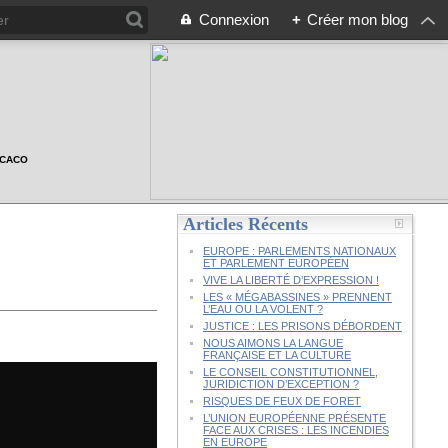
Connexion
+
Créer mon blog
n CACO
Articles Récents
EUROPE : PARLEMENTS NATIONAUX
ET PARLEMENT EUROPÉEN
VIVE LA LIBERTÉ D’EXPRESSION !
LES « MÉGABASSINES » PRENNENT
L’EAU OU LA VOLENT ?
JUSTICE : LES PRISONS DÉBORDENT
NOUS AIMONS LA LANGUE
FRANÇAISE ET LA CULTURE
LE CONSEIL CONSTITUTIONNEL,
JURIDICTION D’EXCEPTION ?
RISQUES DE FEUX DE FORET
L’UNION EUROPÉENNE PRÉSENTE
FACE AUX CRISES : LES INCENDIES
EN EUROPE