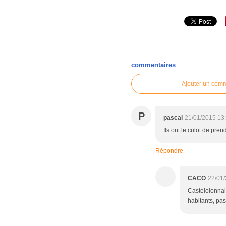
commentaires
Ajouter un com
P
pascal
21/01/2015 13
Ils ont le culot de pre
Répondre
CACO
22/01
Castelolonnai
habitants, pas