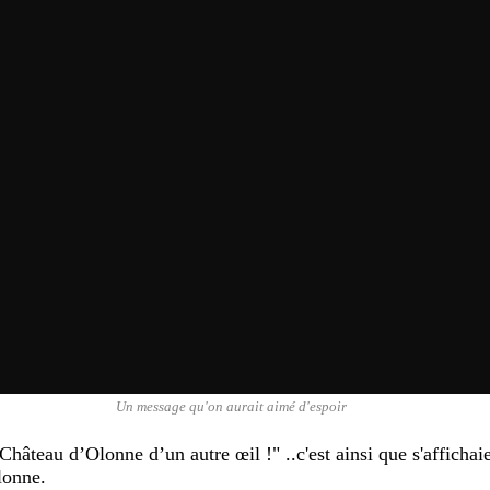
Un message qu'on aurait aimé d'espoir
hâteau d’Olonne d’un autre œil !" ..c'est ainsi que s'afficha
lonne.