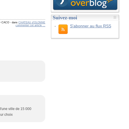
Suivez-moi
by CACO
-
dans
CHATEAU d'OLONNE
S'abonner au flux RSS
commenter cet article
…
d'une ville de 15 000
eur choix