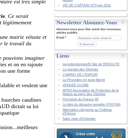
pétition
taire est très simple
VIE DE CHÂTEAU N°9 juin 2016
rie
. Ce serait
nt légitimement
Newsletter Abonnez-Vous
Abonnez-vous pour être averti des nouveaux
articles publiés.
une mairie vétuste et
Email
r le travail du
Liens
e pouvions imaginer
ies et on en rajoute
paysdesolonnes85 Site de l'INSOLITE
La gazette des Olonnes
 non une forme
CAMINO DE L'ESPOIR
La Pironnière en toute liberté
alable et veulent une
VENDEE GLOBE
APNO Association de Protection de la
Nature au pays des Olonnes
 fourches caudines
Porcherie du Poiroux 85
Le blog du désastre tempête XYNTHIA
UD dictait sa loi
Alternative citoyenne au Château
aquatique
d'Olonne
Saint Jean d'Orbestier
usion...meilleurs