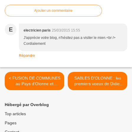
Ajouter un commentaire
E
electricien paris
25/03/2015 15:55
J'apprécie votre blog, n'hésitez pas a visiter le mien.<br />
Cordialement
Répondre
< FUSION DE COMMUNES
SABLES D'OLONNE : les
au Pays d'Olonne et
premiers voeux de Didier
création d'une communauté
GALLOT aux sablais >
d'agglomération : deux
démarches
Hébergé par Overblog
complémentaires
Top articles
Pages