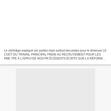
Le chômâge expliqué (en partie) mais surtout des pistes pour le diminuer LE
COÛT DU TRAVAIL PRINCIPAL FREIN AU RECRUTEMENT POUR LES
PME TPE À L'APPUI DE NOS PR ÉCÉDENTS ÉCRITS SUR LA RÉFORME
DU DROIT DU TRAVAIL INUTILE VOIRE NUISIBLE ET DANGEREUSE
POLITIQUEMENT...