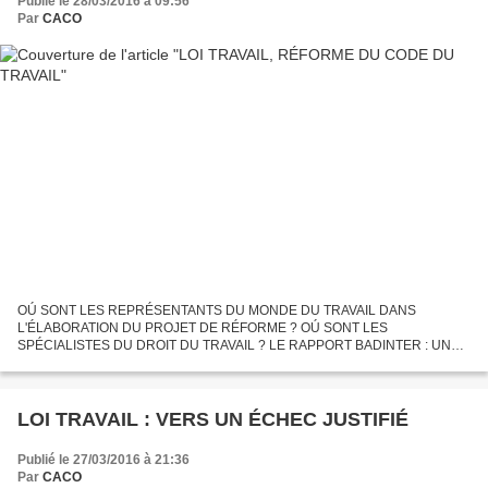
Publié le 28/03/2016 à 09:56
Par
CACO
OÚ SONT LES REPRÉSENTANTS DU MONDE DU TRAVAIL DANS
L'ÉLABORATION DU PROJET DE RÉFORME ? OÚ SONT LES
SPÉCIALISTES DU DROIT DU TRAVAIL ? LE RAPPORT BADINTER : UN
SCANDALE ? Voici la liste des membres du comité qui a mis quelques mois
à pondre le rapport...
LOI TRAVAIL : VERS UN ÉCHEC JUSTIFIÉ
Publié le 27/03/2016 à 21:36
Par
CACO