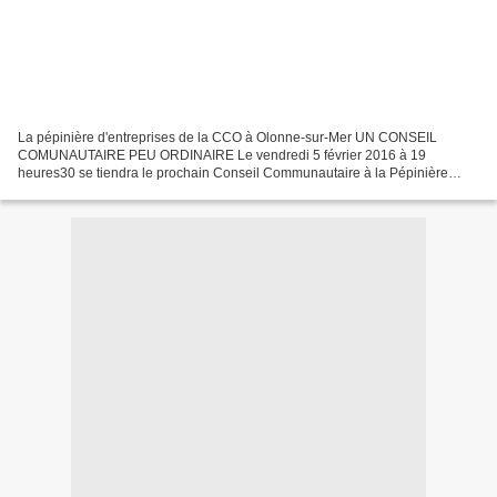
La pépinière d'entreprises de la CCO à Olonne-sur-Mer UN CONSEIL
COMUNAUTAIRE PEU ORDINAIRE Le vendredi 5 février 2016 à 19
heures30 se tiendra le prochain Conseil Communautaire à la Pépinière
d'Entreprises (près du Boulevard du VENDÉE GLOBE) 2, allée...