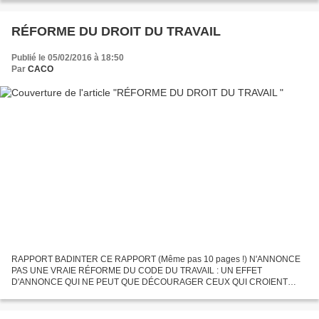
RÉFORME DU DROIT DU TRAVAIL
Publié le 05/02/2016 à 18:50
Par
CACO
RAPPORT BADINTER CE RAPPORT (Même pas 10 pages !) N'ANNONCE
PAS UNE VRAIE RÉFORME DU CODE DU TRAVAIL : UN EFFET
D'ANNONCE QUI NE PEUT QUE DÉCOURAGER CEUX QUI CROIENT
QU'ON PEUT ENTREPRENDRE EN FRANCE ET RÉFORMER Voir le
rapport que nous avons mis en ligne...