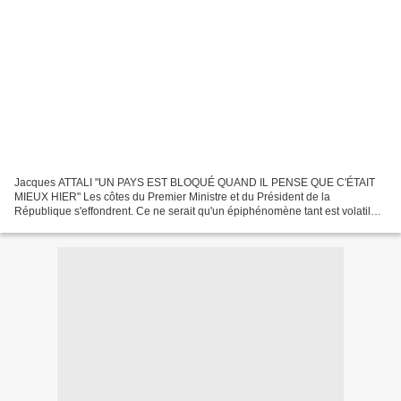
Jacques ATTALI "UN PAYS EST BLOQUÉ QUAND IL PENSE QUE C'ÉTAIT
MIEUX HIER" Les côtes du Premier Ministre et du Président de la
République s'effondrent. Ce ne serait qu'un épiphénomène tant est volatile
l'opinion publique surtout si elle est manipulée par...