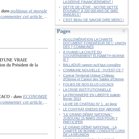
LA DÉRIVE FINANCIÈREMENT !
DETTE DE L’ÉTAT : NOTRE DETTE
politique et morale
-
dans
ÉQUIVAUT À 200 000 ANS DE SMIC
ANNUELS !
commenter cet article
…
C’EST BEAU DE SAVOIR DIRE MERCI !
Pages
AGGLOMÉRATION LA CHARTE
DOCUMENT FONDATEUR DE L' UNION
DES 7 COMMUNES
À QUAND LA CHUTE DU
GOUVERNEMENT ÉLISABETH BORNE
T D'UNE VRAIE
III ?
u Président de la
BALLADUR rapport qu'il faut connaître
COMMUNE NOUVELLE : QU'EST-CE ?
Contrat Territorial Unique Château
d'Olonne et Canton des Sables d'Olonne
FOLIES DE NOS ELUS LOCAUX
LA CRISE INSTITUTIONNELLE
LA PIRONNIERE EN LIBERTE bulletin
ECONOMIE
 CACO
-
dans
février 2013
commenter cet article
…
LA VIE DE CHATEAU N° 1...en ligne
LE CONTRAT ENEDIS EDF ABONNÉ
"LE GRAND DÉBAT NATIONAL"
JUSQU'AU 15 MARS 2019 POUR Y
PARTICIPER
LE GRAND DÉBAT NATIONAL : LA
CHARTE DE BONNE CONDUITE LORS
DE LA RÉUNION