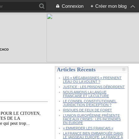
Connexion
+
Créer mon blog
n CACO
Articles Récents
LES « MÉGABASSINES » PRENNENT
L’EAU OU LA VOLENT ?
JUSTICE : LES PRISONS DÉBORDENT
NOUS AIMONS LA LANGUE
FRANÇAISE ET LA CULTURE
LE CONSEIL CONSTITUTIONNEL,
JURIDICTION D’EXCEPTION ?
RISQUES DE FEUX DE FORET
 POUR LE CITOYEN,
L’UNION EUROPÉENNE PRÉSENTE
TES DE LA
FACE AUX CRISES : LES INCENDIES
ui peut trop...
EN EUROPE
« EMMERDER LES FRANÇAIS »
LA FRANCE BIEN EMBARQUÉE DANS
LE VAISSEAU EUROPE, LA FRANCE À