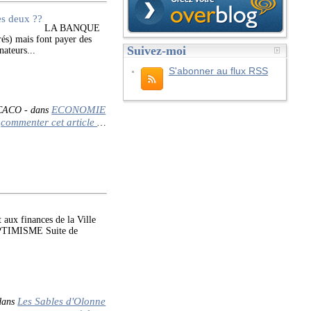
LA BANQUE
és) mais font payer des
Suivez-moi
nateurs...
S'abonner au flux RSS
ECONOMIE
 CACO
-
dans
commenter cet article
…
ux finances de la Ville
TIMISME Suite de
.
Les Sables d'Olonne
ans