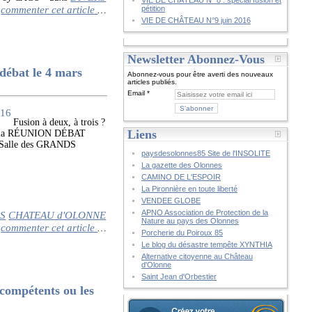
VIE DE CHÂTEAU N° 8 : spécial fusion et
commenter cet article
pétition
…
VIE DE CHÂTEAU N°9 juin 2016
Newsletter Abonnez-Vous
at le 4 mars
Abonnez-vous pour être averti des nouveaux
articles publiés.
Email
Fusion à deux, à trois ?
Liens
 à la RÉUNION DÉBAT
alle des GRANDS
paysdesolonnes85 Site de l'INSOLITE
La gazette des Olonnes
CAMINO DE L'ESPOIR
La Pironnière en toute liberté
VENDEE GLOBE
APNO Association de Protection de la
S
CHATEAU d'OLONNE
Nature au pays des Olonnes
commenter cet article
…
Porcherie du Poiroux 85
Le blog du désastre tempête XYNTHIA
Alternative citoyenne au Château
d'Olonne
Saint Jean d'Orbestier
ncompétents ou les