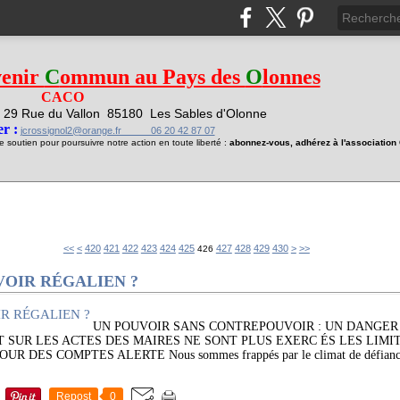
venir
C
ommun au Pays des
O
lonnes
CACO
29 Rue du Vallon
85180 Les Sables d'Olonne
1
r :
jcrossignol2@orange.fr 06 20 42 87 07
soutien pour poursuivre notre action en toute liberté :
abonnez-vous, adhérez à l'associatio
400
410
440
450
460
470
480
490
500
600
700
<<
<
420
421
422
423
424
425
427
428
429
430
>
>>
426
VOIR RÉGALIEN ?
UN POUVOIR SANS CONTREPOUVOIR : UN DANGER
T SUR LES ACTES DES MAIRES NE SONT PLUS EXERC ÉS LES LIMI
DES COMPTES ALERTE Nous sommes frappés par le climat de défiance q
Repost
0