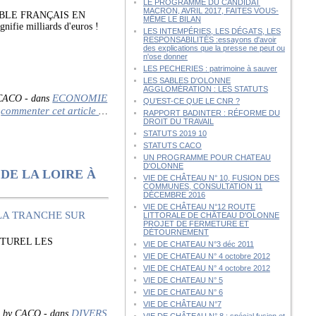
LE PROGRAMME DU CANDIDAT
MACRON, AVRIL 2017, FAITES VOUS-
ABLE FRANÇAIS EN
MÊME LE BILAN
 milliards d'euros !
LES INTEMPÉRIES, LES DÉGATS, LES
RESPONSABILITÉS :essayons d'avoir
des explications que la presse ne peut ou
n'ose donner
LES PECHERIES : patrimoine à sauver
LES SABLES D'OLONNE
AGGLOMÉRATION : LES STATUTS
ECONOMIE
 CACO
-
dans
QU’EST-CE QUE LE CNR ?
commenter cet article
…
RAPPORT BADINTER : RÉFORME DU
DROIT DU TRAVAIL
STATUTS 2019 10
STATUTS CACO
UN PROGRAMME POUR CHATEAU
D'OLONNE
DE LA LOIRE À
VIE DE CHÂTEAU N° 10, FUSION DES
COMMUNES, CONSULTATION 11
DÉCEMBRE 2016
VIE DE CHÂTEAU N°12 ROUTE
LITTORALE DE CHÂTEAU D'OLONNE
PROJET DE FERMETURE ET
DÉTOURNEMENT
LTUREL LES
VIE DE CHATEAU N°3 déc 2011
VIE DE CHATEAU N° 4 octobre 2012
VIE DE CHATEAU N° 4 octobre 2012
VIE DE CHATEAU N° 5
VIE DE CHATEAU N° 6
VIE DE CHÂTEAU N°7
DIVERS
d by CACO
-
dans