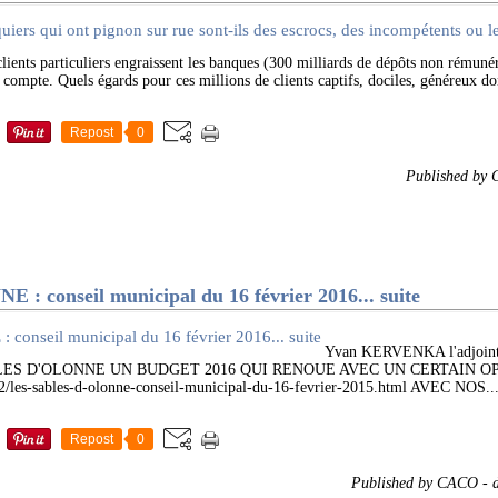
 particuliers engraissent les banques (300 milliards de dépôts non rémunér
u compte. Quels égards pour ces millions de clients captifs, dociles, généreux do
Repost
0
Published by
 conseil municipal du 16 février 2016... suite
Yvan KERVENKA l'adjoint a
SABLES D'OLONNE UN BUDGET 2016 QUI RENOUE AVEC UN CERTAIN OP
/les-sables-d-olonne-conseil-municipal-du-16-fevrier-2015.html AVEC NOS..
Repost
0
Published by CACO
-
d