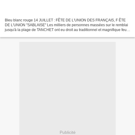
Bleu blanc rouge 14 JUILLET : FÊTE DE L'UNION DES FRANÇAIS, F ÊTE
DE L'UNION "SABLAISE" Les milliers de personnes massées sur le remblai
jusqu'à la plage de TANCHET ont eu droit au traditionnel et magnifique feu
d'artifice "offert" par la ville des SABLES...
Publicité