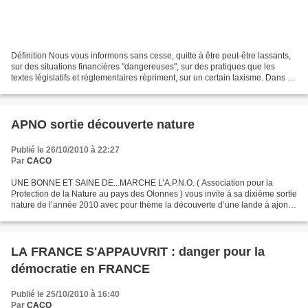
Définition Nous vous informons sans cesse, quitte à être peut-être lassants,
sur des situations financières "dangereuses", sur des pratiques que les
textes législatifs et réglementaires répriment, sur un certain laxisme. Dans ce
contexte, l'existence...
APNO sortie découverte nature
Publié le 26/10/2010 à 22:27
Par
CACO
UNE BONNE ET SAINE DE...MARCHE L’A.P.N.O. ( Association pour la
Protection de la Nature au pays des Olonnes ) vous invite à sa dixième sortie
nature de l’année 2010 avec pour thème la découverte d’une lande à ajoncs
et de la forêt du bois St Jean au Château...
LA FRANCE S'APPAUVRIT : danger pour la
démocratie en FRANCE
Publié le 25/10/2010 à 16:40
Par
CACO