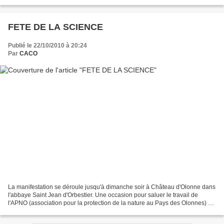
cette manifestation ? Que cet écrin que constitue...
FETE DE LA SCIENCE
Publié le 22/10/2010 à 20:24
Par
CACO
La manifestation se déroule jusqu'à dimanche soir à Château d'Olonne dans
l'abbaye Saint Jean d'Orbestier. Une occasion pour saluer le travail de
l'APNO (association pour la protection de la nature au Pays des Olonnes) Le
saviez-vous ? L'orchis bouc(orchidée...