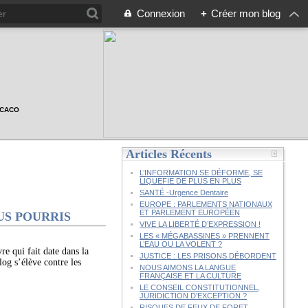
Connexion
+
Créer mon blog
n CACO
Articles Récents
L’INFORMATION SE DÉFORME, SE
LIQUÉFIE DE PLUS EN PLUS
SANTÉ -Urgence Dentaire
EUROPE : PARLEMENTS NATIONAUX
ET PARLEMENT EUROPÉEN
US POURRIS
VIVE LA LIBERTÉ D’EXPRESSION !
LES « MÉGABASSINES » PRENNENT
L’EAU OU LA VOLENT ?
re qui fait date dans la
JUSTICE : LES PRISONS DÉBORDENT
og s’élève contre les
NOUS AIMONS LA LANGUE
FRANÇAISE ET LA CULTURE
LE CONSEIL CONSTITUTIONNEL,
JURIDICTION D’EXCEPTION ?
RISQUES DE FEUX DE FORET