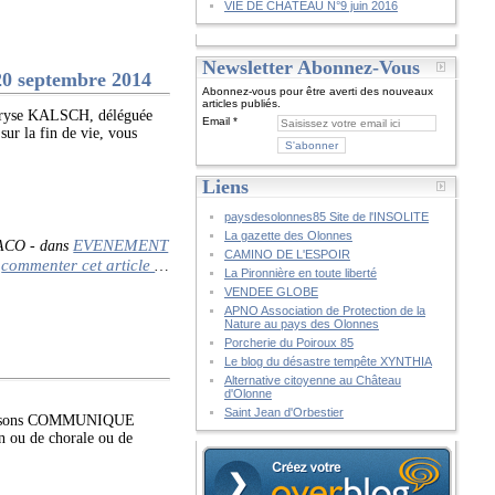
VIE DE CHÂTEAU N°9 juin 2016
Newsletter Abonnez-Vous
 20 septembre 2014
Abonnez-vous pour être averti des nouveaux
articles publiés.
e KALSCH, déléguée
Email
ur la fin de vie, vous
Liens
paysdesolonnes85 Site de l'INSOLITE
La gazette des Olonnes
EVENEMENT
CACO
-
dans
CAMINO DE L'ESPOIR
commenter cet article
…
La Pironnière en toute liberté
VENDEE GLOBE
APNO Association de Protection de la
Nature au pays des Olonnes
Porcherie du Poiroux 85
Le blog du désastre tempête XYNTHIA
Alternative citoyenne au Château
d'Olonne
Saint Jean d'Orbestier
 Chansons COMMUNIQUE
 ou de chorale ou de