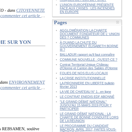
L’UNION EUROPÉENNE PRÉSENTE
FACE AUX CRISES : LES INCENDIES
CITOYENNETE
CO
-
dans
EN EUROPE
commenter cet article
…
Pages
AGGLOMÉRATION LA CHARTE
DOCUMENT FONDATEUR DE L' UNION
DES 7 COMMUNES
ROCHE SUR YON
À QUAND LA CHUTE DU
GOUVERNEMENT ÉLISABETH BORNE
III ?
BALLADUR rapport qu'il faut connaître
COMMUNE NOUVELLE : QU'EST-CE ?
Contrat Territorial Unique Château
d'Olonne et Canton des Sables d'Olonne
FOLIES DE NOS ELUS LOCAUX
LA CRISE INSTITUTIONNELLE
ENVIRONNEMENT
dans
LA PIRONNIERE EN LIBERTE bulletin
commenter cet article
février 2013
…
LA VIE DE CHATEAU N° 1...en ligne
LE CONTRAT ENEDIS EDF ABONNÉ
"LE GRAND DÉBAT NATIONAL"
JUSQU'AU 15 MARS 2019 POUR Y
PARTICIPER
LE GRAND DÉBAT NATIONAL : LA
CHARTE DE BONNE CONDUITE LORS
DE LA RÉUNION
LE PROGRAMME DU CANDIDAT
ois REBSAMEN, soulève
MACRON, AVRIL 2017, FAITES VOUS-