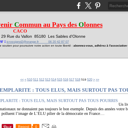
venir
C
ommun au Pays des
O
lonnes
CACO
29 Rue du Vallon
85180 Les Sables d'Olonne
1
r :
jcrossignol2@orange.fr 06 20 42 87 07
soutien pour poursuivre notre action en toute liberté :
abonnez-vous, adhérez à l'associatio
500
530
540
550
560
570
580
590
600
700
<<
<
510
511
512
513
514
515
516
517
518
520
>
>>
519
EMPLARITE : TOUS ELUS, MAIS SURTOUT PAS TO
Un liv
 nationaux ne donnaient pas toujours le bon exemple. Depuis des années votre bl
 polluent l’image de L’ELU pilier de la démocratie en France....
Repost
0