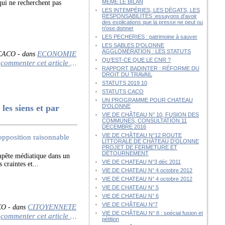
MÊME LE BILAN
qui ne recherchent pas
LES INTEMPÉRIES, LES DÉGATS, LES
RESPONSABILITÉS :essayons d'avoir
des explications que la presse ne peut ou
n'ose donner
LES PECHERIES : patrimoine à sauver
LES SABLES D'OLONNE
AGGLOMÉRATION : LES STATUTS
ECONOMIE
 CACO
-
dans
QU’EST-CE QUE LE CNR ?
commenter cet article
…
RAPPORT BADINTER : RÉFORME DU
DROIT DU TRAVAIL
STATUTS 2019 10
STATUTS CACO
UN PROGRAMME POUR CHATEAU
es siens et par
D'OLONNE
VIE DE CHÂTEAU N° 10, FUSION DES
COMMUNES, CONSULTATION 11
DÉCEMBRE 2016
VIE DE CHÂTEAU N°12 ROUTE
LITTORALE DE CHÂTEAU D'OLONNE
PROJET DE FERMETURE ET
DÉTOURNEMENT
pête médiatique dans un
VIE DE CHATEAU N°3 déc 2011
craintes et...
VIE DE CHATEAU N° 4 octobre 2012
VIE DE CHATEAU N° 4 octobre 2012
VIE DE CHATEAU N° 5
VIE DE CHATEAU N° 6
VIE DE CHÂTEAU N°7
CITOYENNETE
CO
-
dans
VIE DE CHÂTEAU N° 8 : spécial fusion et
commenter cet article
…
pétition