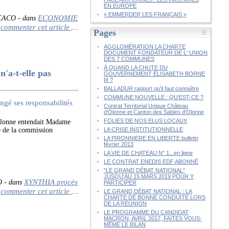
EN EUROPE
« EMMERDER LES FRANÇAIS »
ECONOMIE
 CACO
-
dans
commenter cet article
…
Pages
AGGLOMÉRATION LA CHARTE
DOCUMENT FONDATEUR DE L' UNION
DES 7 COMMUNES
À QUAND LA CHUTE DU
a-t-elle pas
GOUVERNEMENT ÉLISABETH BORNE
III ?
BALLADUR rapport qu'il faut connaître
COMMUNE NOUVELLE : QU'EST-CE ?
Contrat Territorial Unique Château
d'Olonne et Canton des Sables d'Olonne
FOLIES DE NOS ELUS LOCAUX
lonne entendait Madame
e de la commission
LA CRISE INSTITUTIONNELLE
LA PIRONNIERE EN LIBERTE bulletin
février 2013
LA VIE DE CHATEAU N° 1...en ligne
LE CONTRAT ENEDIS EDF ABONNÉ
"LE GRAND DÉBAT NATIONAL"
JUSQU'AU 15 MARS 2019 POUR Y
XYNTHIA procès
O
-
dans
PARTICIPER
commenter cet article
…
LE GRAND DÉBAT NATIONAL : LA
CHARTE DE BONNE CONDUITE LORS
DE LA RÉUNION
LE PROGRAMME DU CANDIDAT
MACRON, AVRIL 2017, FAITES VOUS-
MÊME LE BILAN