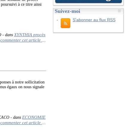
oursuivi à ce titre ainsi
Suivez-moi
S'abonner au flux RSS
XYNTHIA procès
O
-
dans
commenter cet article
…
onses à notre sollicitation
venus égaux on nous signale
ECONOMIE
 CACO
-
dans
commenter cet article
…