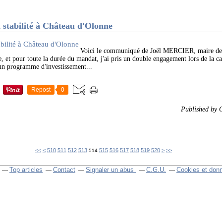
tabilité à Château d'Olonne
Voici le communiqué de Joël MERCIER, maire de
 pour toute la durée du mandat, j'ai pris un double engagement lors de la ca
 un programme d'investissement...
Repost
0
Published by
500
530
540
550
560
570
580
590
600
700
<<
<
510
511
512
513
515
516
517
518
519
520
>
>>
514
Top articles
Contact
Signaler un abus
C.G.U.
Cookies et don