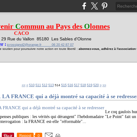
venir
C
ommun au Pays des
O
lonnes
CACO
29 Rue du Vallon
85180 Les Sables d'Olonne
1
r :
jcrossignol2@orange.fr 06 20 42 87 07
soutien pour poursuivre notre action en toute liberté :
abonnez-vous, adhérez à l'associatio
500
530
540
550
560
570
580
590
600
700
<<
<
510
511
512
513
515
516
517
518
519
520
>
>>
514
FRANCE qui a déjà montré sa capacité à se redresse
Le coq gaulois hum
Dépenses publiques : les vérités qui dérangent" l'hebdomadaire "Le Point" fait un
interrogation : la FRANCE est-elle "réformable"...
Repost
0