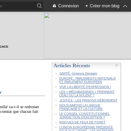
Connexion
+
Créer mon blog
n CACO
Articles Récents
SANTÉ -Urgence Dentaire
EUROPE : PARLEMENTS NATIONAUX
ET PARLEMENT EUROPÉEN
VIVE LA LIBERTÉ D’EXPRESSION !
r
LES « MÉGABASSINES » PRENNENT
L’EAU OU LA VOLENT ?
JUSTICE : LES PRISONS DÉBORDENT
NOUS AIMONS LA LANGUE
ilié va-t-il se redresser
FRANÇAISE ET LA CULTURE
 constat que chacun fait
LE CONSEIL CONSTITUTIONNEL,
JURIDICTION D’EXCEPTION ?
RISQUES DE FEUX DE FORET
L’UNION EUROPÉENNE PRÉSENTE
FACE AUX CRISES : LES INCENDIES