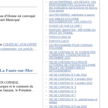
LES INTEMPÉRIES, LES DÉGATS, LES
RESPONSABILITÉS :essayons d'avoir
des explications que la presse ne peut ou
n'ose donner
LES PECHERIES : patrimoine à sauver
eau d'Olonne est convoqué
LES SABLES D'OLONNE
nseil Municipal
AGGLOMÉRATION : LES STATUTS
QU’EST-CE QUE LE CNR ?
RAPPORT BADINTER : RÉFORME DU
DROIT DU TRAVAIL
STATUTS 2019 10
STATUTS CACO
CHATEAU d'OLONNE
ns
UN PROGRAMME POUR CHATEAU
commenter cet article
D'OLONNE
…
VIE DE CHÂTEAU N° 10, FUSION DES
COMMUNES, CONSULTATION 11
DÉCEMBRE 2016
VIE DE CHÂTEAU N°12 ROUTE
LITTORALE DE CHÂTEAU D'OLONNE
PROJET DE FERMETURE ET
La Faute-sur-Mer
DÉTOURNEMENT
VIE DE CHATEAU N°3 déc 2011
VIE DE CHATEAU N° 4 octobre 2012
UN CONSEIL
VIE DE CHATEAU N° 4 octobre 2012
uoi et le comment du
VIE DE CHATEAU N° 5
 fautaise, le Président...
VIE DE CHATEAU N° 6
VIE DE CHÂTEAU N°7
VIE DE CHÂTEAU N° 8 : spécial fusion et
pétition
VIE DE CHÂTEAU N°9 juin 2016