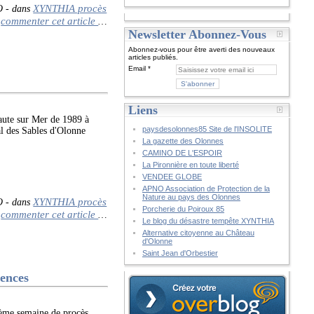
XYNTHIA procès
O
-
dans
commenter cet article
…
Newsletter Abonnez-Vous
Abonnez-vous pour être averti des nouveaux
articles publiés.
Email
Liens
te sur Mer de 1989 à
paysdesolonnes85 Site de l'INSOLITE
es Sables d'Olonne
La gazette des Olonnes
CAMINO DE L'ESPOIR
La Pironnière en toute liberté
VENDEE GLOBE
APNO Association de Protection de la
Nature au pays des Olonnes
XYNTHIA procès
O
-
dans
Porcherie du Poiroux 85
commenter cet article
…
Le blog du désastre tempête XYNTHIA
Alternative citoyenne au Château
d'Olonne
Saint Jean d'Orbestier
ences
ième semaine de procès