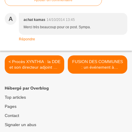
Ajouter un commentaire
A
achat kamas
14/10/2014 13:45
Merci très beaucoup pour ce post. Sympa.
Répondre
< Procès XYNTHIA : la DDE
FUSION DES COMMUNES
et son directeur adjoint mis
: un événement à
en cause
résonance nationale au
Pays d'Olonne une
première étape franchie
Hébergé par Overblog
mais la route sera longue >
Top articles
Pages
Contact
Signaler un abus