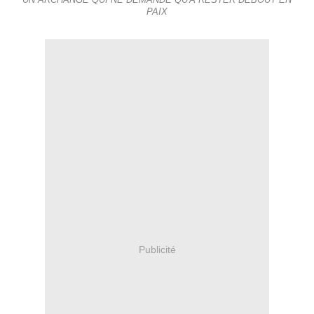
UN ARCHANGE QUI NE DEMANDE QU'À RESTER DEBOUT EN
PAIX
Publicité