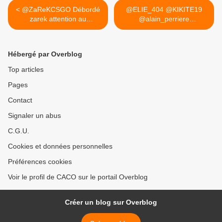
< @ZaReKCSGO Débordé
@ELIE_404 @KIKITE19
zarek attention au
@alain_perriere
surmenage...
@BOROWSKIMIKE... >
Hébergé par Overblog
Top articles
Pages
Contact
Signaler un abus
C.G.U.
Cookies et données personnelles
Préférences cookies
Voir le profil de CACO sur le portail Overblog
Créer un blog sur Overblog