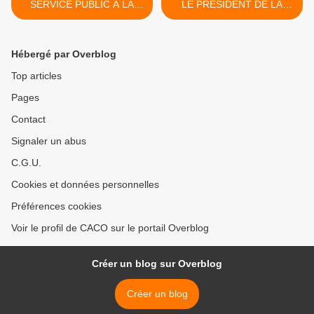
SERVICE PUBLIC À LA
LE PRÉSIDENT DE LA
PEINE AU MOINS POUR
RÉPUBLIQUE VEULENT
LA DÉCENNIE
RÉFORMER
L’AGRICULTURE SANS
Hébergé par Overblog
LES AGRICULTEURS ! >
Top articles
Pages
Contact
Signaler un abus
C.G.U.
Cookies et données personnelles
Préférences cookies
Voir le profil de CACO sur le portail Overblog
Créer un blog sur Overblog
Créer un blog