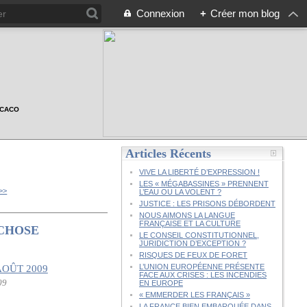
Connexion
+
Créer mon blog
n CACO
Articles Récents
VIVE LA LIBERTÉ D’EXPRESSION !
LES « MÉGABASSINES » PRENNENT
>>
L’EAU OU LA VOLENT ?
JUSTICE : LES PRISONS DÉBORDENT
NOUS AIMONS LA LANGUE
FRANÇAISE ET LA CULTURE
 CHOSE
LE CONSEIL CONSTITUTIONNEL,
JURIDICTION D’EXCEPTION ?
RISQUES DE FEUX DE FORET
L’UNION EUROPÉENNE PRÉSENTE
FACE AUX CRISES : LES INCENDIES
09
EN EUROPE
« EMMERDER LES FRANÇAIS »
LA FRANCE BIEN EMBARQUÉE DANS