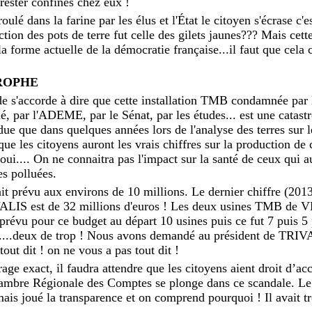
 rester confinés chez eux !
oulé dans la farine par les élus et l'État le citoyen s'écrase c'
ction des pots de terre fut celle des gilets jaunes??? Mais cett
la forme actuelle de la démocratie française...il faut que cela 
ROPHE
e s'accorde à dire que cette installation TMB condamnée par 
, par l'ADEME, par le Sénat, par les études... est une catast
ndue que dans quelques années lors de l'analyse des terres sur 
ue les citoyens auront les vrais chiffres sur la production de
nfoui.... On ne connaitra pas l'impact sur la santé de ceux qu
es polluées.
ait prévu aux environs de 10 millions. Le dernier chiffre (201
VALIS est de 32 millions d'euros ! Les deux usines TMB de
t prévu pour ce budget au départ 10 usines puis ce fut 7 puis 5 
eux....deux de trop ! Nous avons demandé au président de TRIV
tout dit ! on ne vous a pas tout dit !
rage exact, il faudra attendre que les citoyens aient droit d’
ambre Régionale des Comptes se plonge dans ce scandale. Le
ais joué la transparence et on comprend pourquoi ! Il avait t