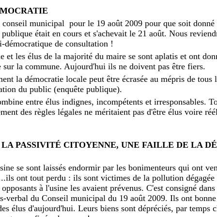
DÉMOCRATIE
conseil municipal pour le 19 août 2009 pour que soit donné l'
e publique était en cours et s'achevait le 21 août. Nous revien
ti-démocratique de consultation !
et les élus de la majorité du maire se sont aplatis et ont do
ne sur la commune. Aujourd'hui ils ne doivent pas être fiers.
nt la démocratie locale peut être écrasée au mépris de tous l
tation du public (enquête publique).
combine entre élus indignes, incompétents et irresponsables. T
ent des règles légales ne méritaient pas d'être élus voire réélu
 LA PASSIVITÉ CITOYENNE, UNE FAILLE DE LA 
sine se sont laissés endormir par les bonimenteurs qui ont ve
...ils ont tout perdu : ils sont victimes de la pollution dégagé
 opposants à l'usine les avaient prévenus. C'est consigné dans
ès-verbal du Conseil municipal du 19 août 2009. Ils ont bonn
des élus d'aujourd'hui. Leurs biens sont dépréciés, par temps c