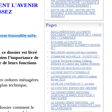
LE VAISSEAU EUROPE, LA FRANCE À
ENT L'AVENIR
LA DÉRIVE FINANCIÈREMENT !
SSEZ
DETTE DE L’ÉTAT : NOTRE DETTE
ÉQUIVAUT À 200 000 ANS DE SMIC
ANNUELS !
Pages
AGGLOMÉRATION LA CHARTE
DOCUMENT FONDATEUR DE L' UNION
hose-impossible-suite-
DES 7 COMMUNES
À QUAND LA CHUTE DU
GOUVERNEMENT ÉLISABETH BORNE
III ?
e dossier est livré
BALLADUR rapport qu'il faut connaître
 bien l’importance de
COMMUNE NOUVELLE : QU'EST-CE ?
Contrat Territorial Unique Château
e de leurs fonctions
d'Olonne et Canton des Sables d'Olonne
FOLIES DE NOS ELUS LOCAUX
LA CRISE INSTITUTIONNELLE
LA PIRONNIERE EN LIBERTE bulletin
des ordures ménagères
février 2013
LA VIE DE CHATEAU N° 1...en ligne
 plan technique,
LE CONTRAT ENEDIS EDF ABONNÉ
"LE GRAND DÉBAT NATIONAL"
JUSQU'AU 15 MARS 2019 POUR Y
PARTICIPER
LE GRAND DÉBAT NATIONAL : LA
CHARTE DE BONNE CONDUITE LORS
 dossier comment le
DE LA RÉUNION