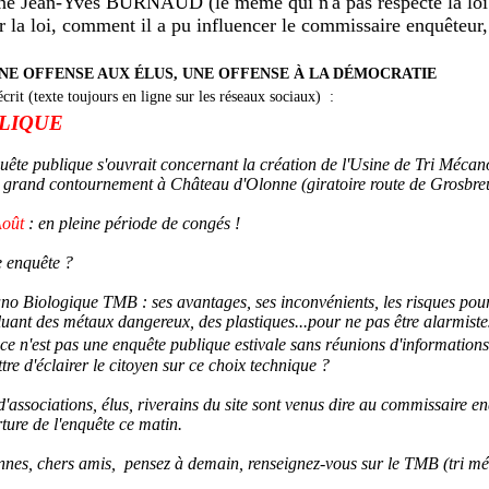
ne Jean-Yves BURNAUD (le même qui n'a pas respecté la loi 
r la loi, comment il a pu influencer le commissaire enquêteur, 
UNE OFFENSE AUX ÉLUS, UNE OFFENSE À LA DÉMOCRATIE
crit (texte toujours en ligne sur les réseaux sociaux) :
BLIQUE
enquête publique s'ouvrait concernant la création de l'Usine de Tri Méc
rand contournement à Château d'Olonne (giratoire route de Grosbreu
 Août
: en pleine période de congés !
e enquête ?
ano Biologique TMB : ses avantages, ses inconvénients, les risques pour
ant des métaux dangereux, des plastiques...pour ne pas être alarmistes,
 ce n'est pas une enquête publique estivale sans réunions d'informations
tre d'éclairer le citoyen sur ce choix technique ?
d'associations, élus, riverains du site sont venus dire au commissaire e
ture de l'enquête ce matin.
nes, chers amis, pensez à demain, renseignez-vous sur le TMB (tri mé