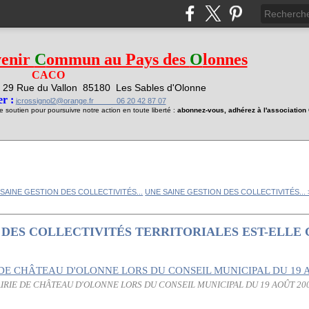
venir
C
ommun au Pays des
O
lonnes
CACO
29 Rue du Vallon
85180 Les Sables d'Olonne
1
r :
jcrossignol2@orange.fr 06 20 42 87 07
soutien pour poursuivre notre action en toute liberté :
abonnez-vous, adhérez à l'associatio
 SAINE GESTION DES COLLECTIVITÉS...
UNE SAINE GESTION DES COLLECTIVITÉS... 
 DES COLLECTIVITÉS TERRITORIALES EST-ELLE
IRIE DE CHÂTEAU D'OLONNE LORS DU CONSEIL MUNICIPAL DU 19 AOÛT 20