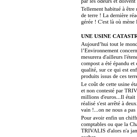
par les odeurs et doivent
Tellement habitué à être r
de terre ! La dernière réa
gérée ! C'est là où mène 
UNE USINE CATAST
Aujourd’hui tout le mond
l’Environnement concerné
mesurera d'ailleurs l'éte
compost a été épandu et q
qualité, sur ce qui est e
produits issus de ces terr
Le coût de cette usine ét
et non contesté par TRI
millions d'euros...Il étai
réalisé s'est arrêté à d
vain !...on ne nous a pas 
Pour avoir enfin un chiff
comptables ou que la Ch
TRIVALIS d'alors n'a jam
cacher.