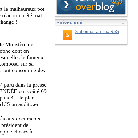
est le malheureux pot
e réaction a été mal
change !
Suivez-moi
S'abonner au flux RSS
le Ministère de
rophe dont on
lesquelles le fameux
 compost, sur sa
i auront consommé des
3) paru dans la presse
 VENDÉE ont coûté 69
puis 3 ...le plan
ALIS un audit...en
accès aux documents
 président de
rop de choses à