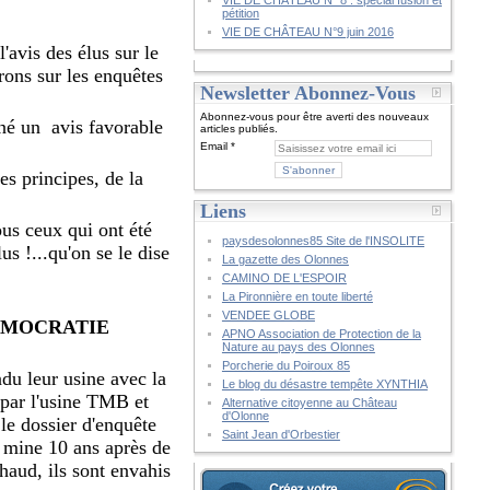
VIE DE CHÂTEAU N° 8 : spécial fusion et
pétition
VIE DE CHÂTEAU N°9 juin 2016
avis des élus sur le
drons sur les enquêtes
Newsletter Abonnez-Vous
Abonnez-vous pour être averti des nouveaux
nné un avis favorable
articles publiés.
Email
es principes, de la
Liens
ous ceux qui ont été
paysdesolonnes85 Site de l'INSOLITE
s !...qu'on se le dise
La gazette des Olonnes
CAMINO DE L'ESPOIR
La Pironnière en toute liberté
VENDEE GLOBE
DÉMOCRATIE
APNO Association de Protection de la
Nature au pays des Olonnes
Porcherie du Poiroux 85
ndu leur usine avec la
Le blog du désastre tempête XYNTHIA
e par l'usine TMB et
Alternative citoyenne au Château
d'Olonne
 le dossier d'enquête
Saint Jean d'Orbestier
e mine 10 ans après de
haud, ils sont envahis