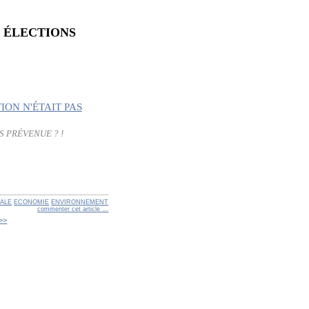
S ÉLECTIONS
S PRÉVENUE ? !
ALE
ECONOMIE
ENVIRONNEMENT
commenter cet article
…
>>