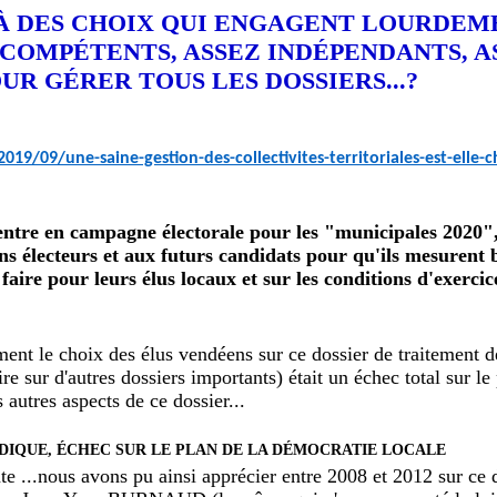
 À DES CHOIX QUI ENGAGENT LOURDEM
Z COMPÉTENTS, ASSEZ INDÉPENDANTS, A
UR GÉRER TOUS LES DOSSIERS...?
9/09/une-saine-gestion-des-collectivites-territoriales-est-elle-c
tre en campagne électorale pour les "municipales 2020", c
yens électeurs et aux futurs candidats pour qu'ils mesurent
 faire pour leurs élus locaux et sur les conditions d'exercic
nt le choix des élus vendéens sur ce dossier de traitement 
re sur d'autres dossiers importants) était un échec total sur le
 autres aspects de ce dossier...
IDIQUE, ÉCHEC SUR LE PLAN DE LA DÉMOCRATIE LOCALE
te ...nous avons pu ainsi apprécier entre 2008 et 2012 sur ce