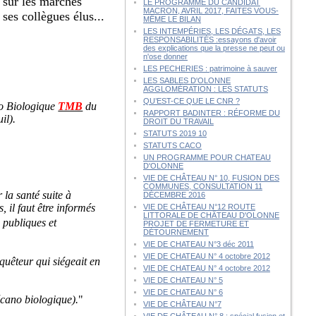
sur les marchés
LE PROGRAMME DU CANDIDAT
MACRON, AVRIL 2017, FAITES VOUS-
ses collègues élus...
MÊME LE BILAN
LES INTEMPÉRIES, LES DÉGATS, LES
RESPONSABILITÉS :essayons d'avoir
des explications que la presse ne peut ou
n'ose donner
LES PECHERIES : patrimoine à sauver
LES SABLES D'OLONNE
AGGLOMÉRATION : LES STATUTS
QU’EST-CE QUE LE CNR ?
ano Biologique
TMB
du
RAPPORT BADINTER : RÉFORME DU
il).
DROIT DU TRAVAIL
STATUTS 2019 10
STATUTS CACO
UN PROGRAMME POUR CHATEAU
D'OLONNE
VIE DE CHÂTEAU N° 10, FUSION DES
COMMUNES, CONSULTATION 11
 la santé suite à
DÉCEMBRE 2016
 il faut être informés
VIE DE CHÂTEAU N°12 ROUTE
LITTORALE DE CHÂTEAU D'OLONNE
 publiques et
PROJET DE FERMETURE ET
DÉTOURNEMENT
VIE DE CHATEAU N°3 déc 2011
VIE DE CHATEAU N° 4 octobre 2012
nquêteur qui siégeait en
VIE DE CHATEAU N° 4 octobre 2012
VIE DE CHATEAU N° 5
VIE DE CHATEAU N° 6
cano biologique).
"
VIE DE CHÂTEAU N°7