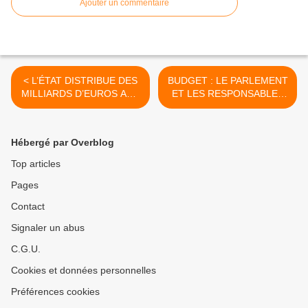
Ajouter un commentaire
< L’ÉTAT DISTRIBUE DES
BUDGET : LE PARLEMENT
MILLIARDS D’EUROS AUX
ET LES RESPONSABLES
GRANDES ENTREPRISES :
DE BERCY
COMMENT ?
TRIPATOUILLENT ET LA
FRANCE PLONGE >
Hébergé par Overblog
Top articles
Pages
Contact
Signaler un abus
C.G.U.
Cookies et données personnelles
Préférences cookies